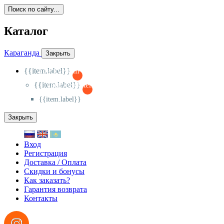
Поиск по сайту...
Каталог
Караганда
Закрыть
{{item.label}}
{{activeItem==item.id?'-
':'+'}}
{{item.label}}
{{activeSubitem==item.id?'-
':'+'}}
{{item.label}}
Закрыть
Вход
Регистрация
Доставка / Оплата
Скидки и бонусы
Как заказать?
Гарантия возврата
Контакты