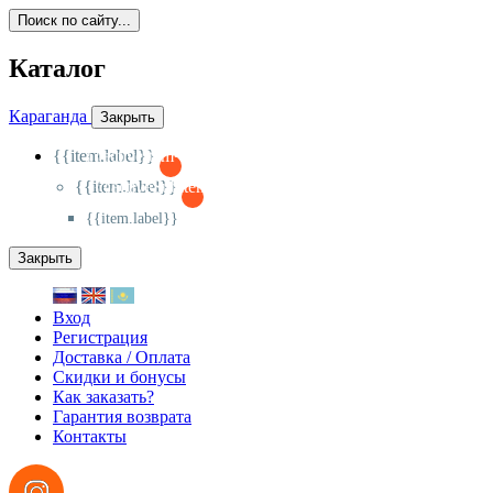
Поиск по сайту...
Каталог
Караганда
Закрыть
{{item.label}}
{{activeItem==item.id?'-
':'+'}}
{{item.label}}
{{activeSubitem==item.id?'-
':'+'}}
{{item.label}}
Закрыть
Вход
Регистрация
Доставка / Оплата
Скидки и бонусы
Как заказать?
Гарантия возврата
Контакты