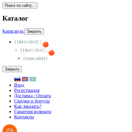
Поиск по сайту...
Каталог
Караганда
Закрыть
{{item.label}}
{{activeItem==item.id?'-
':'+'}}
{{item.label}}
{{activeSubitem==item.id?'-
':'+'}}
{{item.label}}
Закрыть
Вход
Регистрация
Доставка / Оплата
Скидки и бонусы
Как заказать?
Гарантия возврата
Контакты