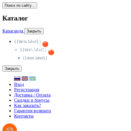
Поиск по сайту...
Каталог
Караганда
Закрыть
{{item.label}}
{{activeItem==item.id?'-
':'+'}}
{{item.label}}
{{activeSubitem==item.id?'-
':'+'}}
{{item.label}}
Закрыть
Вход
Регистрация
Доставка / Оплата
Скидки и бонусы
Как заказать?
Гарантия возврата
Контакты