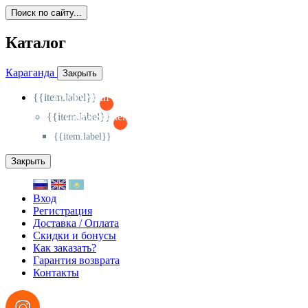
Поиск по сайту...
Каталог
Караганда
Закрыть
{{item.label}}
{{activeItem==item.id?'-
':'+'}}
{{item.label}}
{{activeSubitem==item.id?'-
':'+'}}
{{item.label}}
Закрыть
Вход
Регистрация
Доставка / Оплата
Скидки и бонусы
Как заказать?
Гарантия возврата
Контакты