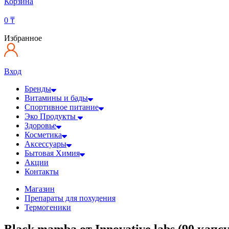
Корзина
0
₸
Избранное
Вход
Бренды
Витамины и бады
Спортивное питание
Эко Продукты
Здоровье
Косметика
Аксессуары
Бытовая Химия
Акции
Контакты
Магазин
Препараты для похудения
Термогеники
Black mamba от Innovative labs (90 капсу