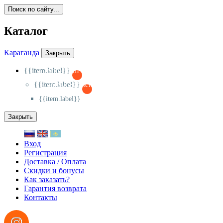
Поиск по сайту...
Каталог
Караганда
Закрыть
{{item.label}}
{{activeItem==item.id?'-
':'+'}}
{{item.label}}
{{activeSubitem==item.id?'-
':'+'}}
{{item.label}}
Закрыть
Вход
Регистрация
Доставка / Оплата
Скидки и бонусы
Как заказать?
Гарантия возврата
Контакты