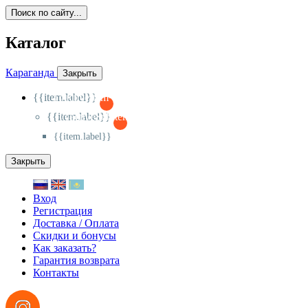
Поиск по сайту...
Каталог
Караганда
Закрыть
{{item.label}}
{{activeItem==item.id?'-
':'+'}}
{{item.label}}
{{activeSubitem==item.id?'-
':'+'}}
{{item.label}}
Закрыть
Вход
Регистрация
Доставка / Оплата
Скидки и бонусы
Как заказать?
Гарантия возврата
Контакты