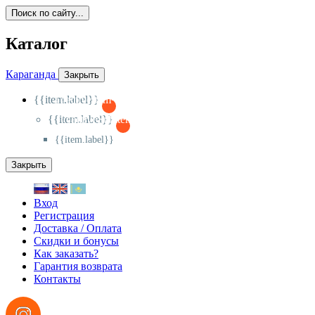
Поиск по сайту...
Каталог
Караганда
Закрыть
{{item.label}}
{{activeItem==item.id?'-
':'+'}}
{{item.label}}
{{activeSubitem==item.id?'-
':'+'}}
{{item.label}}
Закрыть
Вход
Регистрация
Доставка / Оплата
Скидки и бонусы
Как заказать?
Гарантия возврата
Контакты