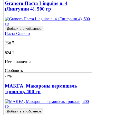
Granoro Паста Linguine n. 4
(Лингуини 4), 500 гр
Добавить в избранное
Паста
Granoro
758 ₸
824 ₸
Нет в наличии
Сообщить
о наличии
-7%
MAKFA, Макароны вермишель
триолли, 400 гр
Добавить в избранное