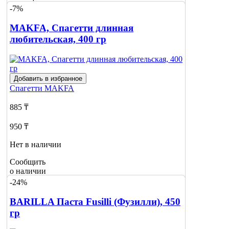
о наличии
-7%
MAKFA, Спагетти длинная
любительская, 400 гр
Добавить в избранное
Спагетти
MAKFA
885 ₸
950 ₸
Нет в наличии
Сообщить
о наличии
-24%
BARILLA Паста Fusilli (Фузилли), 450
гр