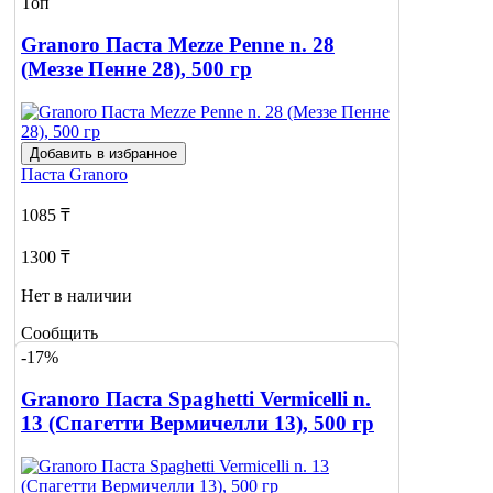
Топ
Granoro Паста Mezze Penne n. 28
(Меззе Пенне 28), 500 гр
Добавить в избранное
Паста
Granoro
1085 ₸
1300 ₸
Нет в наличии
Сообщить
о наличии
-17%
Granoro Паста Spaghetti Vermicelli n.
13 (Спагетти Вермичелли 13), 500 гр