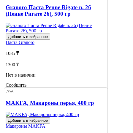
Granoro Паста Penne Rigate n. 26
(Пенне Ригате 26), 500 гр
Добавить в избранное
Паста
Granoro
1085 ₸
1300 ₸
Нет в наличии
Сообщить
о наличии
-7%
MAKFA, Макароны перья, 400 гр
Добавить в избранное
Макароны
MAKFA