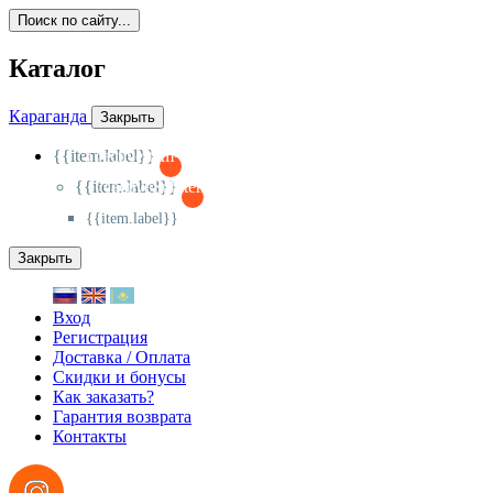
Поиск по сайту...
Каталог
Караганда
Закрыть
{{item.label}}
{{activeItem==item.id?'-
':'+'}}
{{item.label}}
{{activeSubitem==item.id?'-
':'+'}}
{{item.label}}
Закрыть
Вход
Регистрация
Доставка / Оплата
Скидки и бонусы
Как заказать?
Гарантия возврата
Контакты