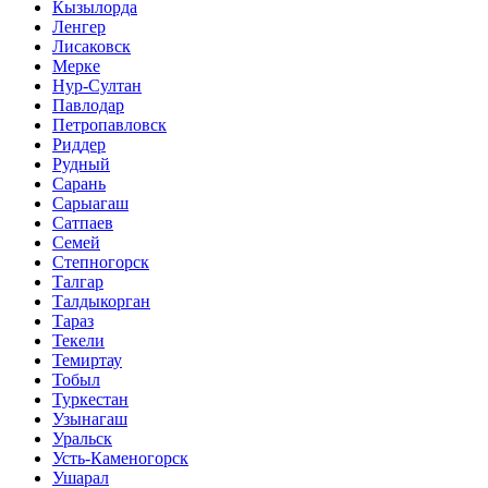
Кызылорда
Ленгер
Лисаковск
Мерке
Нур-Султан
Павлодар
Петропавловск
Риддер
Рудный
Сарань
Сарыагаш
Сатпаев
Семей
Степногорск
Талгар
Талдыкорган
Тараз
Текели
Темиртау
Тобыл
Туркестан
Узынагаш
Уральск
Усть-Каменогорск
Ушарал