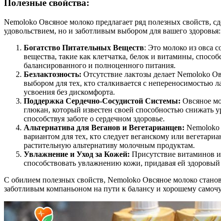
Полезные свойства:
Nemoloko Овсяное молоко предлагает ряд полезных свойств, сд
удовольствием, но и заботливым выбором для вашего здоровья:
Богатство Питательных Веществ
: Это молоко из овса
вещества, такие как клетчатка, белок и витамины, спосо
балансированного и полноценного питания.
Безлактозность:
Отсутствие лактозы делает Nemoloko О
выбором для тех, кто сталкивается с непереносимостью л
усвоения без дискомфорта.
Поддержка Сердечно-Сосудистой Системы:
Овсяное мо
глюкан, который известен своей способностью снижать у
способствуя заботе о сердечном здоровье.
Альтернатива для Веганов и Вегетарианцев:
Nemoloko 
вариантом для тех, кто следует веганскому или вегетари
растительную альтернативу молочным продуктам.
Увлажнение и Уход за Кожей:
Присутствие витаминов и
способствовать увлажнению кожи, придавая ей здоровый 
С обилием полезных свойств, Nemoloko Овсяное молоко станов
заботливым компаньоном на пути к балансу и хорошему самоч