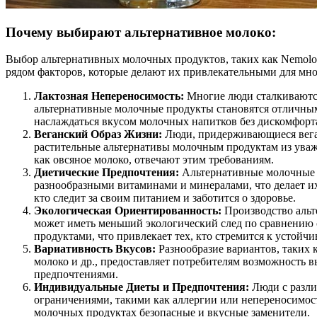
Почему выбирают альтернативное молоко:
Выбор альтернативных молочных продуктов, таких как Nemolo
рядом факторов, которые делают их привлекательными для мно
Лактозная Непереносимость:
Многие люди сталкиваются
альтернативные молочные продукты становятся отличны
наслаждаться вкусом молочных напитков без дискомфорт
Веганский Образ Жизни:
Люди, придерживающиеся вега
растительные альтернативы молочным продуктам из ува
как овсяное молоко, отвечают этим требованиям.
Диетические Предпочтения:
Альтернативные молочные 
разнообразными витаминами и минералами, что делает и
кто следит за своим питанием и заботится о здоровье.
Экологическая Ориентированность:
Производство аль
может иметь меньший экологический след по сравнени
продуктами, что привлекает тех, кто стремится к устойч
Вариативность Вкусов:
Разнообразие вариантов, таких 
молоко и др., предоставляет потребителям возможность в
предпочтениями.
Индивидуальные Диеты и Предпочтения:
Люди с разл
ограничениями, такими как аллергии или непереносимост
молочных продуктах безопасные и вкусные заменители.