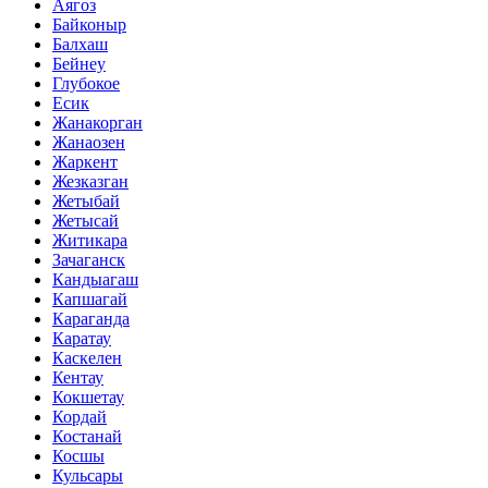
Аягоз
Байконыр
Балхаш
Бейнеу
Глубокое
Есик
Жанакорган
Жанаозен
Жаркент
Жезказган
Жетыбай
Жетысай
Житикара
Зачаганск
Кандыагаш
Капшагай
Караганда
Каратау
Каскелен
Кентау
Кокшетау
Кордай
Костанай
Косшы
Кульсары