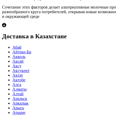
Сочетание этих факторов делает альтернативные молочные пр
разнообразного круга потребителей, открывая новые возможно
и окружающей среде
Доставка в Казахстане
Абай
Айтеке-Би
Акколь
Аксай
Аксу
Аксукент
Актау
Актобе
Алга
Алматы
Алтай
Аральск
Аркалык
Арысь
Атырау