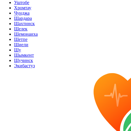
Уштобе
Хромтау
Чунджа
Шардара
Шахтинск
Шелек
Шемонаиха
Шетпе
Шиели
Шу
Шымкент
Щучинск
Экибастуз