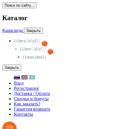
Поиск по сайту...
Каталог
Караганда
Закрыть
{{item.label}}
{{activeItem==item.id?'-
':'+'}}
{{item.label}}
{{activeSubitem==item.id?'-
':'+'}}
{{item.label}}
Закрыть
Вход
Регистрация
Доставка / Оплата
Скидки и бонусы
Как заказать?
Гарантия возврата
Контакты