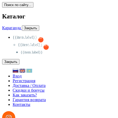
Поиск по сайту...
Каталог
Караганда
Закрыть
{{item.label}}
{{activeItem==item.id?'-
':'+'}}
{{item.label}}
{{activeSubitem==item.id?'-
':'+'}}
{{item.label}}
Закрыть
Вход
Регистрация
Доставка / Оплата
Скидки и бонусы
Как заказать?
Гарантия возврата
Контакты