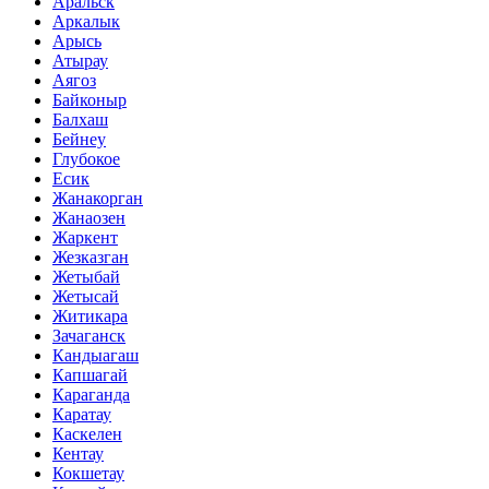
Аральск
Аркалык
Арысь
Атырау
Аягоз
Байконыр
Балхаш
Бейнеу
Глубокое
Есик
Жанакорган
Жанаозен
Жаркент
Жезказган
Жетыбай
Жетысай
Житикара
Зачаганск
Кандыагаш
Капшагай
Караганда
Каратау
Каскелен
Кентау
Кокшетау