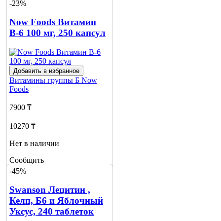
3
-23%
Now Foods Витамин
В-6 100 мг, 250 капсул
Добавить в избранное
Витамины группы Б
Now
Foods
7900 ₸
10270 ₸
Нет в наличии
Сообщить
о наличии
-45%
2
Swanson Лецитин ,
Келп, Б6 и Яблочный
Уксус, 240 таблеток