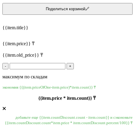
Поделиться корзиной🔗
{{item.title}}
{{item.price}} ₸
{{item.old_price}} ₸
-
+
максимум по складам
экономия {{(item.priceOfOne-item.price)*item.count}} ₸
{{item.price * item.count}} ₸
добавьте еще {{item.countDiscount.count - item.count}} и сэкономьте
{{item.countDiscount.count*item.price * item.countDiscount.percent/100}} ₸