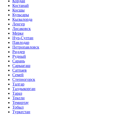
Кордай
Костанай
Косшы
Кульсары
Кызылорда
Ленгер
Лисаковск
Мерке
Нур-Султан
Павлодар
Петропавловск
Риддер
Рудный
Сарань
Сарыагаш
Сатпаев
Семей
Степногорск
Талгар
Талдыкорган
Тараз
Текели
Темиртау
Тобыл
Туркестан