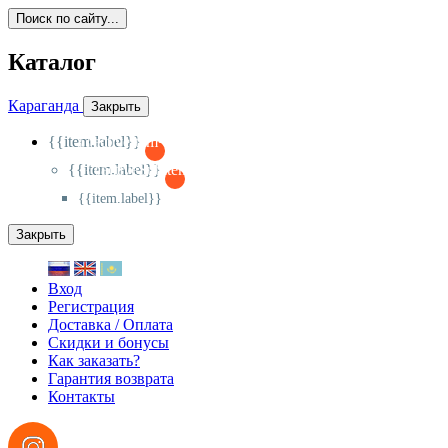
Поиск по сайту...
Каталог
Караганда
Закрыть
{{item.label}}
{{activeItem==item.id?'-
':'+'}}
{{item.label}}
{{activeSubitem==item.id?'-
':'+'}}
{{item.label}}
Закрыть
Вход
Регистрация
Доставка / Оплата
Скидки и бонусы
Как заказать?
Гарантия возврата
Контакты