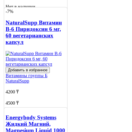
Нет в наличии
-7%
Сообщить
о наличии
NaturalSupp Витамин
1
В-6 Пиридоксин 6 мг,
60 вегетарианских
капсул
Добавить в избранное
Витамины группы Б
NaturalSupp
4200 ₸
4500 ₸
Нет в наличии
Energybody Systems
Сообщить
Жидкий Магний,
о наличии
Magnesium Liquid 1000