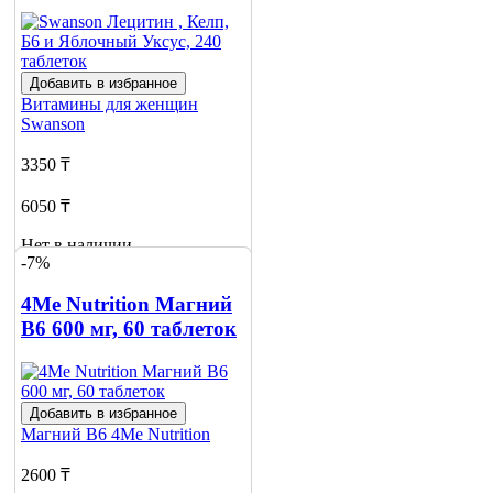
Добавить в избранное
Витамины для женщин
Swanson
3350 ₸
6050 ₸
Нет в наличии
-7%
Сообщить
о наличии
4Me Nutrition Магний
1
B6 600 мг, 60 таблеток
Добавить в избранное
Магний В6
4Me Nutrition
2600 ₸