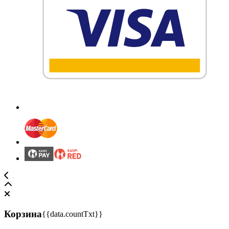
Корзина
{{data.countTxt}}