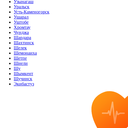
Узынагаш
Уральск
Усть-Каменогорск
Ушарал
Уштобе
Хромтау
Чунджа
Шардара
Шахтинск
Шелек
Шемонаиха
Шетпе
Шиели
Шу
Шымкент
Щучинск
Экибастуз