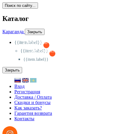
Поиск по сайту...
Каталог
Караганда
Закрыть
{{item.label}}
{{activeItem==item.id?'-
':'+'}}
{{item.label}}
{{activeSubitem==item.id?'-
':'+'}}
{{item.label}}
Закрыть
Вход
Регистрация
Доставка / Оплата
Скидки и бонусы
Как заказать?
Гарантия возврата
Контакты