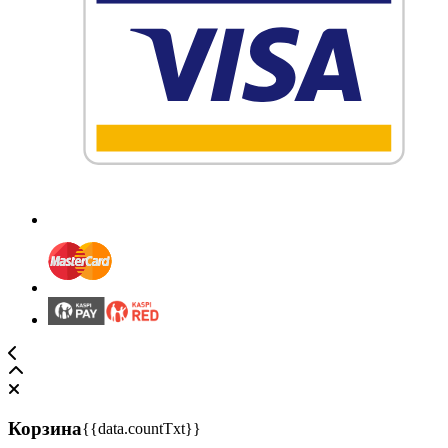
Корзина
{{data.countTxt}}