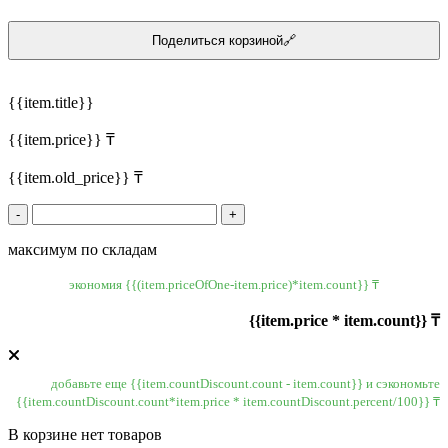
Поделиться корзиной🔗
{{item.title}}
{{item.price}} ₸
{{item.old_price}} ₸
-
+
максимум по складам
экономия {{(item.priceOfOne-item.price)*item.count}} ₸
{{item.price * item.count}} ₸
добавьте еще {{item.countDiscount.count - item.count}} и сэкономьте
{{item.countDiscount.count*item.price * item.countDiscount.percent/100}} ₸
В корзине нет товаров