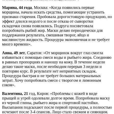
Марина, 44 года
, Москва: «Когда появились первые
морщины, начала искать средства, помогающие устранить
признаки старения. Пробовала дорогостоящую продукцию, но
эффект длился недолго и после отказа от сыворотки
складочки снова появлялись. Подруга посоветовала
попробовать рыбий жир. Маски делаю периодически для
поддержания результата, смешивая творог, яйцо и
маслянистую жидкость. Процедура экономичная и не требует
много времени».
Анна, 49 лет
, Саратов: «От морщинок вокруг глаз смогла
избавиться с помощью смеси воды и рыбьего жира. Соединяю
в равных пропорциях и наношу на кожу. В течение недели
делаю такие маски, после необходим перерыв 3 недели и
повторяю курс. В результате нет неприятных складок.
Процедура быстрая и не требует больших материальных
затрат. Хочу попробовать смеси с творогом и лимонным
соком».
Валентина, 21
год, Киров: «Проблемы с кожей в виде
прыщей и угрей одолевали долгое время. Попробовала маску
из черной глины, рыбьего жира и спиртовой настойки.
Высыпания подсыхают после первой процедуры, а полностью
исчезают после 3-4 сеансов. Лицо стало свежим и сияющим.