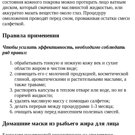
состояния кожного покрова можно протирать лицо ватным
диском, который смачивают маслянистой жидкостью, или
аккуратно мазать вещество около глаз. Процедуру
омоложения проводят перед сном, промакивая остатки смеси
салфеткой.
Правила применения
Чтобы усилить эффективность, необходимо соблюдать
ряд правил:
обрабатывать тонкую и нежную кожу век и сухие
области жиром в чистом виде;
совмещать его с молочной продукцией, косметической
глиной, ароматическими и растительными маслами, а
также травами;
растворять капсулы в теплом отваре или воде, но не в
горячей жидкости;
удалять масляную массу с помощью салфеток;
делать перерыв между процедурами 1-3 месяца;
очищать кожу перед нанесением полезных смесей.
Домашние маски из рыбьего жира для лица
Благодаря маслянистой консистенции на эпидермисе