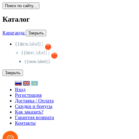
Поиск по сайту...
Каталог
Караганда
Закрыть
{{item.label}}
{{activeItem==item.id?'-
':'+'}}
{{item.label}}
{{activeSubitem==item.id?'-
':'+'}}
{{item.label}}
Закрыть
Вход
Регистрация
Доставка / Оплата
Скидки и бонусы
Как заказать?
Гарантия возврата
Контакты