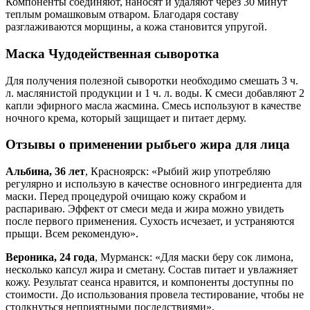
Компоненты соединяют, наносят и удаляют через 30 минут
теплым ромашковым отваром. Благодаря составу
разглаживаются морщины, а кожа становится упругой.
Маска Чудодейственная сыворотка
Для получения полезной сыворотки необходимо смешать 3 ч.
л. маслянистой продукции и 1 ч. л. воды. К смеси добавляют 2
капли эфирного масла жасмина. Смесь используют в качестве
ночного крема, который защищает и питает дерму.
Отзывы о применении рыбьего жира для лица
Альбина, 36 лет
, Красноярск: «Рыбий жир употребляю
регулярно и использую в качестве основного ингредиента для
маски. Перед процедурой очищаю кожу скрабом и
распариваю. Эффект от смеси меда и жира можно увидеть
после первого применения. Сухость исчезает, и устраняются
прыщи. Всем рекомендую».
Вероника, 24 года
, Мурманск: «Для маски беру сок лимона,
несколько капсул жира и сметану. Состав питает и увлажняет
кожу. Результат сеанса нравится, и компоненты доступны по
стоимости. До использования провела тестирование, чтобы не
столкнуться неприятными последствиями».