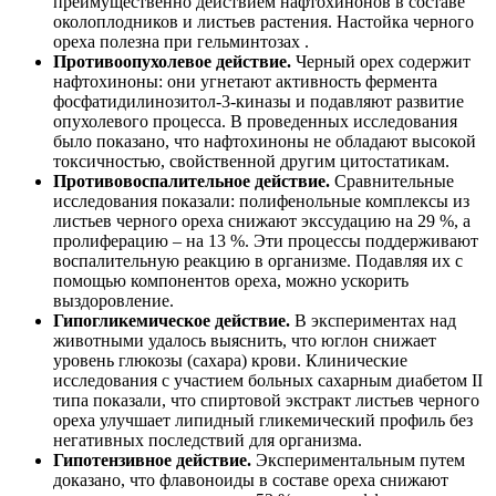
преимущественно действием нафтохинонов в составе
околоплодников и листьев растения. Настойка черного
ореха полезна при гельминтозах .
Противоопухолевое действие.
Черный орех содержит
нафтохиноны: они угнетают активность фермента
фосфатидилинозитол-3-киназы и подавляют развитие
опухолевого процесса. В проведенных исследования
было показано, что нафтохиноны не обладают высокой
токсичностью, свойственной другим цитостатикам.
Противовоспалительное действие.
Сравнительные
исследования показали: полифенольные комплексы из
листьев черного ореха снижают экссудацию на 29 %, а
пролиферацию – на 13 %. Эти процессы поддерживают
воспалительную реакцию в организме. Подавляя их с
помощью компонентов ореха, можно ускорить
выздоровление.
Гипогликемическое действие.
В экспериментах над
животными удалось выяснить, что юглон снижает
уровень глюкозы (сахара) крови. Клинические
исследования с участием больных сахарным диабетом II
типа показали, что спиртовой экстракт листьев черного
ореха улучшает липидный гликемический профиль без
негативных последствий для организма.
Гипотензивное действие.
Экспериментальным путем
доказано, что флавоноиды в составе ореха снижают