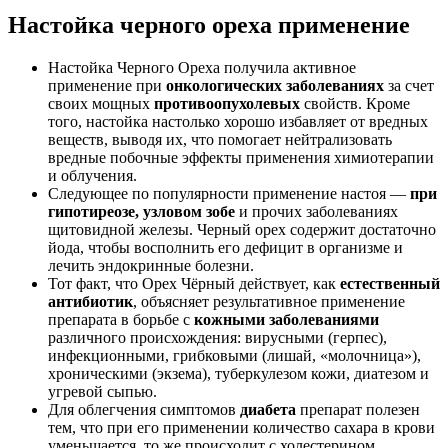
Настойка черного ореха применение
Настойка Черного Ореха получила активное
применение при
онкологических заболеваниях
за счет
своих мощных
противоопухолевых
свойств. Кроме
того, настойка настолько хорошо избавляет от вредных
веществ, выводя их, что помогает
нейтрализовать
вредные побочные эффекты применения химиотерапии
и облучения
.
Следующее по популярности применение настоя —
при
гипотиреозе, узловом зобе
и прочих заболеваниях
щитовидной железы
. Черный орех содержит достаточно
йода, чтобы восполнить его дефицит в организме и
лечить эндокринные болезни.
Тот факт, что Орех Чёрный действует, как
естественный
антибиотик
, объясняет результативное применение
препарата в борьбе с
кожными заболеваниями
различного происхождения: вирусными (герпес),
инфекционными, грибковыми (лишай, «молочница»),
хроническими (экзема), туберкулезом кожи, диатезом и
угревой сыпью.
Для облегчения симптомов
диабета
препарат полезен
тем, что при его применении количество сахара в крови
уменьшается, то же происходит с холестерином.