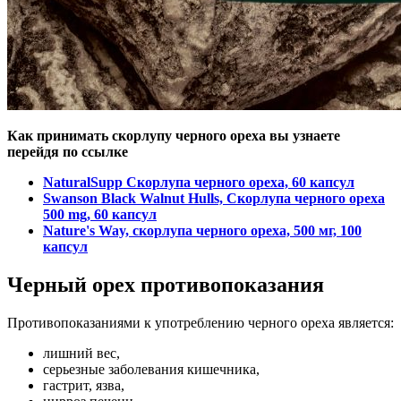
Как принимать скорлупу черного ореха вы узнаете
перейдя по ссылке
NaturalSupp Скорлупа черного ореха, 60 капсул
Swanson Black Walnut Hulls, Скорлупа черного ореха
500 mg, 60 капсул
Nature's Way, скорлупа черного ореха, 500 мг, 100
капсул
Черный орех противопоказания
Противопоказаниями к употреблению черного ореха является:
лишний вес,
серьезные заболевания кишечника,
гастрит, язва,