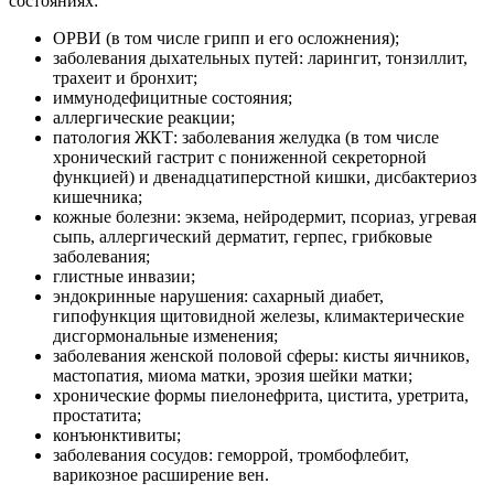
состояниях:
ОРВИ (в том числе грипп и его осложнения);
заболевания дыхательных путей: ларингит, тонзиллит,
трахеит и бронхит;
иммунодефицитные состояния;
аллергические реакции;
патология ЖКТ: заболевания желудка (в том числе
хронический гастрит с пониженной секреторной
функцией) и двенадцатиперстной кишки, дисбактериоз
кишечника;
кожные болезни: экзема, нейродермит, псориаз, угревая
сыпь, аллергический дерматит, герпес, грибковые
заболевания;
глистные инвазии;
эндокринные нарушения: сахарный диабет,
гипофункция щитовидной железы, климактерические
дисгормональные изменения;
заболевания женской половой сферы: кисты яичников,
мастопатия, миома матки, эрозия шейки матки;
хронические формы пиелонефрита, цистита, уретрита,
простатита;
конъюнктивиты;
заболевания сосудов: геморрой, тромбофлебит,
варикозное расширение вен.