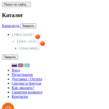
Поиск по сайту...
Каталог
Караганда
Закрыть
{{item.label}}
{{activeItem==item.id?'-
':'+'}}
{{item.label}}
{{activeSubitem==item.id?'-
':'+'}}
{{item.label}}
Закрыть
Вход
Регистрация
Доставка / Оплата
Скидки и бонусы
Как заказать?
Гарантия возврата
Контакты