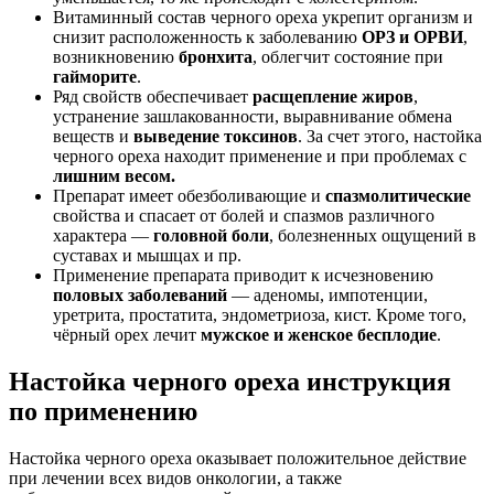
Витаминный состав черного ореха укрепит организм и
снизит расположенность к заболеванию
ОРЗ и ОРВИ
,
возникновению
бронхита
, облегчит состояние
при
гайморите
.
Ряд свойств обеспечивает
расщепление жиров
,
устранение зашлакованности, выравнивание обмена
веществ и
выведение токсинов
. За счет этого, настойка
черного ореха находит применение и
при проблемах с
лишним весом.
Препарат имеет обезболивающие и
спазмолитические
свойства и спасает
от болей и спазмов
различного
характера —
головной боли
, болезненных ощущений в
суставах и мышцах и пр.
Применение препарата приводит к исчезновению
половых заболеваний
— аденомы, импотенции,
уретрита, простатита, эндометриоза, кист. Кроме того,
чёрный орех лечит
мужское и женское бесплодие
.
Настойка черного ореха инструкция
по применению
Настойка черного ореха оказывает
положительное действие
при лечении всех видов онкологии
, а также