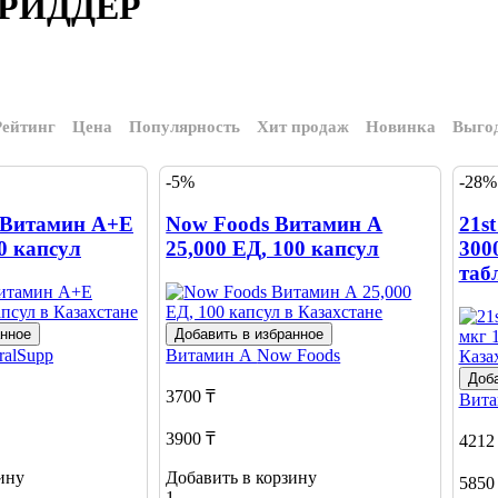
- РИДДЕР
Рейтинг
Цена
Популярность
Хит продаж
Новинка
Выго
-5%
-28%
 Витамин А+Е
Now Foods Витамин А
21s
0 капсул
25,000 ЕД, 100 капсул
300
таб
анное
Добавить в избранное
ralSupp
Витамин А
Now Foods
Доба
3700 ₸
Вит
3900 ₸
4212
ину
Добавить в корзину
5850
1