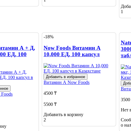
Доба
1
-18%
Nat
итамин А + Д,
Now Foods Витамин А
300
00 ЕД, 100
10,000 ЕД, 100 капсул
таб
Добавить в избранное
Витамин А
Now Foods
Доба
анное
Вит
4500 ₸
 Foods
3500
5500 ₸
Нет 
Добавить в корзину
2
Сооб
о на
ину