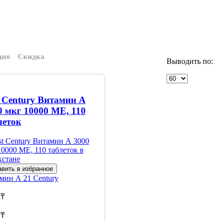
дно
Скидка
Выводить по:
t Century Витамин А
0 мкг 10000 МЕ, 110
леток
вить в избранное
амин А
21 Century
 ₸
 ₸