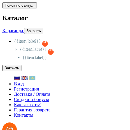
Поиск по сайту...
Каталог
Караганда
Закрыть
{{item.label}}
{{activeItem==item.id?'-
':'+'}}
{{item.label}}
{{activeSubitem==item.id?'-
':'+'}}
{{item.label}}
Закрыть
Вход
Регистрация
Доставка / Оплата
Скидки и бонусы
Как заказать?
Гарантия возврата
Контакты