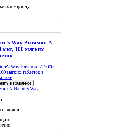
вить в корзину
ure's Way Витамин A
0 мкг, 100 мягких
леток
вить в избранное
амин А
Nature's Way
 ₸
в наличии
щить
личии