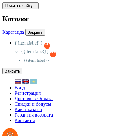
Поиск по сайту...
Каталог
Караганда
Закрыть
{{item.label}}
{{activeItem==item.id?'-
':'+'}}
{{item.label}}
{{activeSubitem==item.id?'-
':'+'}}
{{item.label}}
Закрыть
Вход
Регистрация
Доставка / Оплата
Скидки и бонусы
Как заказать?
Гарантия возврата
Контакты