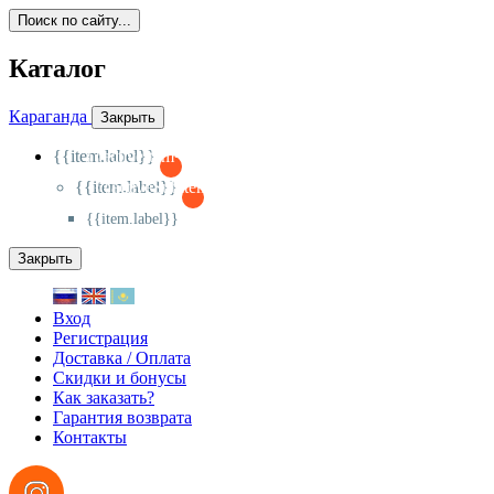
Поиск по сайту...
Каталог
Караганда
Закрыть
{{item.label}}
{{activeItem==item.id?'-
':'+'}}
{{item.label}}
{{activeSubitem==item.id?'-
':'+'}}
{{item.label}}
Закрыть
Вход
Регистрация
Доставка / Оплата
Скидки и бонусы
Как заказать?
Гарантия возврата
Контакты