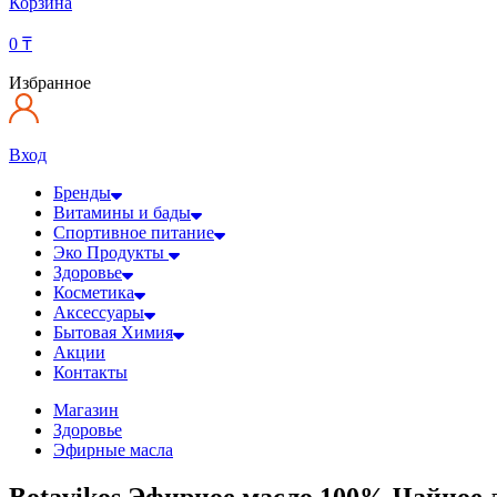
Корзина
0
₸
Избранное
Вход
Бренды
Витамины и бады
Спортивное питание
Эко Продукты
Здоровье
Косметика
Аксессуары
Бытовая Химия
Акции
Контакты
Магазин
Здоровье
Эфирные масла
Botavikos Эфирное масло 100% Чайное д