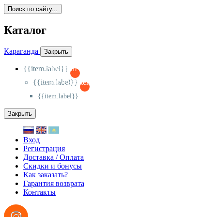
Поиск по сайту...
Каталог
Караганда
Закрыть
{{item.label}}
{{activeItem==item.id?'-
':'+'}}
{{item.label}}
{{activeSubitem==item.id?'-
':'+'}}
{{item.label}}
Закрыть
Вход
Регистрация
Доставка / Оплата
Скидки и бонусы
Как заказать?
Гарантия возврата
Контакты