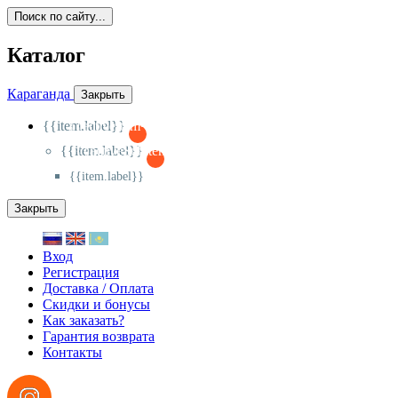
Поиск по сайту...
Каталог
Караганда
Закрыть
{{item.label}}
{{activeItem==item.id?'-
':'+'}}
{{item.label}}
{{activeSubitem==item.id?'-
':'+'}}
{{item.label}}
Закрыть
Вход
Регистрация
Доставка / Оплата
Скидки и бонусы
Как заказать?
Гарантия возврата
Контакты