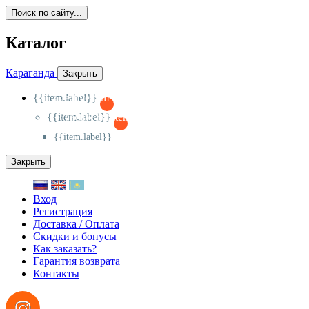
Поиск по сайту...
Каталог
Караганда
Закрыть
{{item.label}}
{{activeItem==item.id?'-
':'+'}}
{{item.label}}
{{activeSubitem==item.id?'-
':'+'}}
{{item.label}}
Закрыть
Вход
Регистрация
Доставка / Оплата
Скидки и бонусы
Как заказать?
Гарантия возврата
Контакты