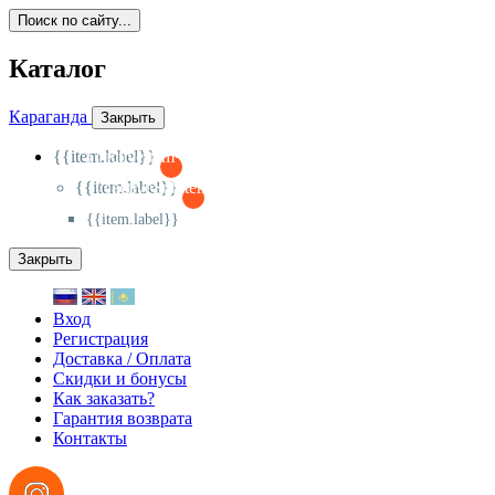
Поиск по сайту...
Каталог
Караганда
Закрыть
{{item.label}}
{{activeItem==item.id?'-
':'+'}}
{{item.label}}
{{activeSubitem==item.id?'-
':'+'}}
{{item.label}}
Закрыть
Вход
Регистрация
Доставка / Оплата
Скидки и бонусы
Как заказать?
Гарантия возврата
Контакты