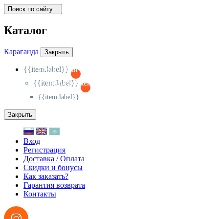
Поиск по сайту...
Каталог
Караганда
Закрыть
{{item.label}}
{{activeItem==item.id?'-
':'+'}}
{{item.label}}
{{activeSubitem==item.id?'-
':'+'}}
{{item.label}}
Закрыть
Вход
Регистрация
Доставка / Оплата
Скидки и бонусы
Как заказать?
Гарантия возврата
Контакты