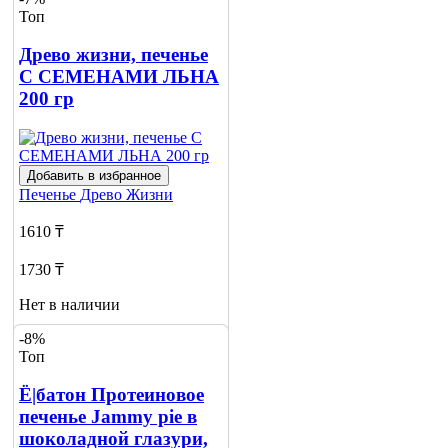
Топ
Древо жизни, печенье
С СЕМЕНАМИ ЛЬНА
200 гр
Добавить в избранное
Печенье
Древо Жизни
1610 ₸
1730 ₸
Нет в наличии
-8%
Сообщить
Топ
о наличии
Ё|батон Протеиновое
печенье Jammy pie в
шоколадной глазури,