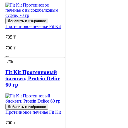
Добавить в избранное
Протеиновое печенье
Fit Kit
735 ₸
790 ₸
Нет в наличии
-7%
Сообщить
Fit Kit Протеиновый
о наличии
4
бисквит, Protein Delice
60 гр
Добавить в избранное
Протеиновое печенье
Fit Kit
700 ₸