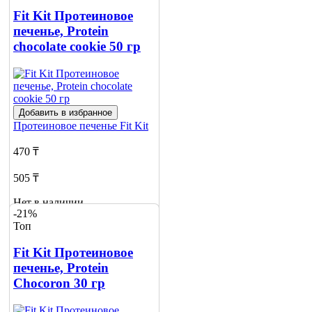
Fit Kit Протеиновое
печенье, Protein
chocolate сookie 50 гр
Добавить в избранное
Протеиновое печенье
Fit Kit
470 ₸
505 ₸
Нет в наличии
-21%
Топ
Сообщить
о наличии
3
Fit Kit Протеиновое
печенье, Protein
Chocoron 30 гр