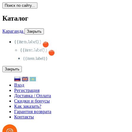
Поиск по сайту...
Каталог
Караганда
Закрыть
{{item.label}}
{{activeItem==item.id?'-
':'+'}}
{{item.label}}
{{activeSubitem==item.id?'-
':'+'}}
{{item.label}}
Закрыть
Вход
Регистрация
Доставка / Оплата
Скидки и бонусы
Как заказать?
Гарантия возврата
Контакты