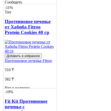
Сообщить
о наличии
-11%
2
Топ
Протеиновое печенье
от Хабиба Fitroo
Protein Cookies 40 гр
Добавить в избранное
Протеиновое печенье
Fitroo
516 ₸
582 ₸
Нет в наличии
-19%
Сообщить
о наличии
Fit Kit Протеиновое
печенье с