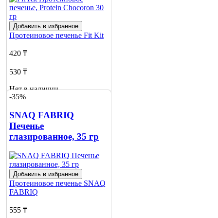
Добавить в избранное
Протеиновое печенье
Fit Kit
420 ₸
530 ₸
Нет в наличии
-35%
Сообщить
о наличии
SNAQ FABRIQ
1
Печенье
глазированное, 35 гр
Добавить в избранное
Протеиновое печенье
SNAQ
FABRIQ
555 ₸