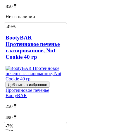
850 ₸
Нет в наличии
-49%
Сообщить
о наличии
4
BootyBAR
Протеиновое печенье
глазированное, Nut
Cookie 40 гр
Добавить в избранное
Протеиновое печенье
BootyBAR
250 ₸
490 ₸
-7%
Нет в наличии