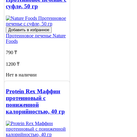
суфле, 50 гр
Добавить в избранное
Протеиновое печенье
Nature
Foods
790 ₸
1200 ₸
Нет в наличии
Сообщить
о наличии
Protein Rex Маффин
протеиновый с
пониженной
калорийностью, 40 гр