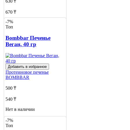
630 ₸
670 ₸
-7%
Нет в наличии
Топ
Сообщить
о наличии
Bombbar Печенье
3
Веган, 40 гр
Добавить в избранное
Протеиновое печенье
BOMBBAR
500 ₸
540 ₸
Нет в наличии
Сообщить
-7%
о наличии
Топ