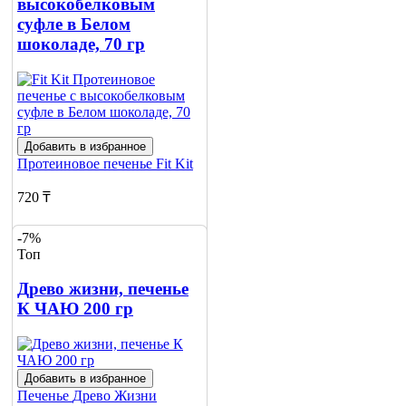
высокобелковым
суфле в Белом
шоколаде, 70 гр
Добавить в избранное
Протеиновое печенье
Fit Kit
720 ₸
890 ₸
-7%
Топ
Нет в наличии
Древо жизни, печенье
Сообщить
К ЧАЮ 200 гр
о наличии
1
Добавить в избранное
Печенье
Древо Жизни