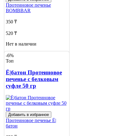
Протеиновое печенье
BOMBBAR
350 ₸
520 ₸
Нет в наличии
Сообщить
-6%
о наличии
Топ
Ё|батон Протеиновое
печенье с белковым
суфле 50 гр
Добавить в избранное
Протеиновое печенье
Ё|
батон