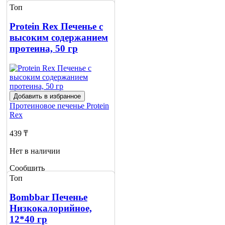
о наличии
Топ
Protein Rex Печенье с
высоким содержанием
протеина, 50 гр
Добавить в избранное
Протеиновое печенье
Protein
Rex
439 ₸
Нет в наличии
Сообщить
о наличии
Топ
Bombbar Печенье
Низкокалорийное,
12*40 гр