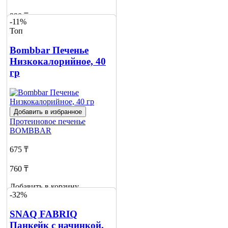
990 ₸
-11%
Топ
Добавить в корзину
6
Bombbar Печенье
Низкокалорийное, 40
гр
Добавить в избранное
Протеиновое печенье
BOMBBAR
675 ₸
760 ₸
Добавить в корзину
-32%
13
SNAQ FABRIQ
Панкейк с начинкой,