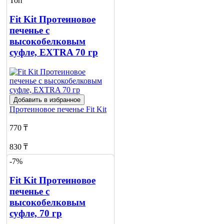
Топ
Сообщить
Fit Kit Протеиновое
о наличии
3
печенье с
высокобелковым
суфле, EXTRA 70 гр
Добавить в избранное
Протеиновое печенье
Fit Kit
770 ₸
830 ₸
-7%
Нет в наличии
Fit Kit Протеиновое
Сообщить
о наличии
печенье с
5
высокобелковым
суфле, 70 гр