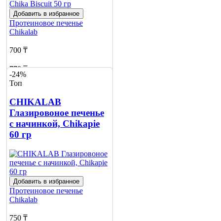
Добавить в избранное
Протеиновое печенье
Chikalab
700 ₸
770 ₸
-24%
Топ
Добавить в корзину
4
CHIKALAB
Глазировоное печенье
с начинкой, Chikapie
60 гр
Добавить в избранное
Протеиновое печенье
Chikalab
750 ₸