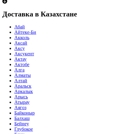
Доставка в Казахстане
Абай
Айтеке-Би
Акколь
Аксай
Аксу
Аксукент
Актау
Актобе
Алга
Алматы
Алтай
Аральск
Аркалык
Арысь
Атырау
Аягоз
Байконыр
Балхаш
Бейнеу
Глубокое