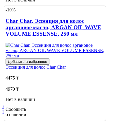
-10%
Сообщить
о наличии
Char Char, Эссенция для волос
аргановое масло, ARGAN OIL WAVE
VOLUME ESSENSE, 250 мл
Добавить в избранное
Эссенция для волос
Char Char
4475 ₸
4970 ₸
Нет в наличии
Не нашли нужный товар?
Сообщить
Нажмите сюда
о наличии