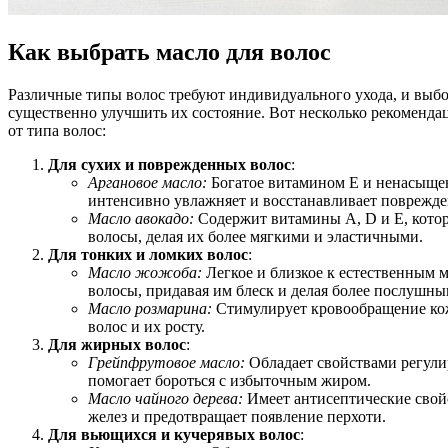
Как выбрать масло для волос
Различные типы волос требуют индивидуального ухода, и выб
существенно улучшить их состояние. Вот несколько рекоменда
от типа волос:
Для сухих и поврежденных волос
:
Аргановое масло:
Богатое витамином E и ненасыщ
интенсивно увлажняет и восстанавливает поврежд
Масло авокадо:
Содержит витамины A, D и E, кото
волосы, делая их более мягкими и эластичными.
Для тонких и ломких волос
:
Масло жожоба:
Легкое и близкое к естественным м
волосы, придавая им блеск и делая более послушны
Масло розмарина:
Стимулирует кровообращение кож
волос и их росту.
Для жирных волос
:
Грейпфрутовое масло:
Обладает свойствами регули
помогает бороться с избыточным жиром.
Масло чайного дерева:
Имеет антисептические свойс
желез и предотвращает появление перхоти.
Для вьющихся и кучерявых волос
: