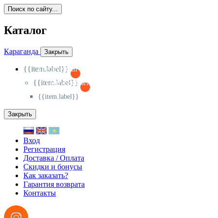
Поиск по сайту...
Каталог
Караганда
Закрыть
{{item.label}}
{{activeItem==item.id?'-
':'+'}}
{{item.label}}
{{activeSubitem==item.id?'-
':'+'}}
{{item.label}}
Закрыть
Вход
Регистрация
Доставка / Оплата
Скидки и бонусы
Как заказать?
Гарантия возврата
Контакты