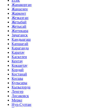
Есик
Жанакорган
Жанаозен
Жаркент
Жезказган
Жетыбай
Жетысай
Житикара
Зачаганск
Кандыагаш
Капшагай
Караганда
Каратау
Каскелен
Кентау
Кокшетау
Кордай
Костанай
Косшы
Кульсары
Кызылорда
Ленгер
Лисаковск
Мерке
Нур-Султан