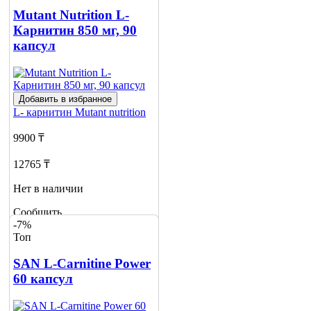
о наличии
Mutant Nutrition L-
Карнитин 850 мг, 90
капсул
Добавить в избранное
L- карнитин
Mutant nutrition
9900 ₸
12765 ₸
Нет в наличии
Сообщить
-7%
о наличии
Топ
SAN L-Carnitine Power
60 капсул