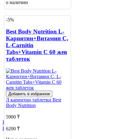
о наличии
-5%
Best Body Nutrition L-
Карнитин+Витамин С,
L-Carnitin
Tabs+Vitamin C 60 жев
таблеток
Добавить в избранное
Л карнитин таблетки
Best
Body Nutrition
5900 ₸
Не нашли нужный товар?
Нажмите сюда
6200 ₸