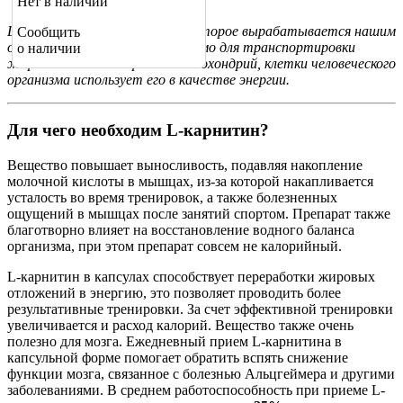
Нет в наличии
L-карнитин - это вещество, которое вырабатывается нашим
Сообщить
организмом само, оно необходимо для транспортировки
о наличии
жирных кислот из крови в митохондрий, клетки человеческого
организма использует его в качестве энергии.
Для чего необходим L-карнитин?
Вещество повышает выносливость, подавляя накопление
молочной кислоты в мышцах, из-за которой накапливается
усталость во время тренировок, а также болезненных
ощущений в мышцах после занятий спортом. Препарат также
благотворно влияет на восстановление водного баланса
организма, при этом препарат совсем не калорийный.
L-карнитин в капсулах способствует переработки жировых
отложений в энергию, это позволяет проводить более
результативные тренировки. За счет эффективной тренировки
увеличивается и расход калорий. Вещество также очень
полезно для мозга. Ежедневный прием L-карнитина в
капсульной форме помогает обратить вспять снижение
функции мозга, связанное с болезнью Альцгеймера и другими
заболеваниями. В среднем работоспособность при приеме L-