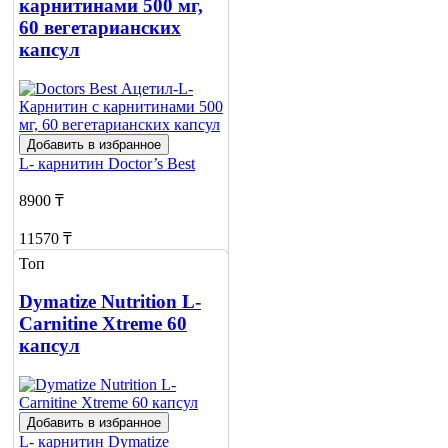
карнитинами 500 мг,
60 вегетарианских
капсул
Добавить в избранное
L- карнитин
Doctor’s Best
8900 ₸
11570 ₸
Топ
Нет в наличии
Dymatize Nutrition L-
Сообщить
Carnitine Xtreme 60
о наличии
капсул
Добавить в избранное
L- карнитин
Dymatize