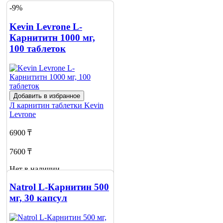
-9%
Kevin Levrone L-
Карнититн 1000 мг,
100 таблеток
Добавить в избранное
Л карнитин таблетки
Kevin
Levrone
6900 ₸
7600 ₸
Нет в наличии
Сообщить
Natrol L-Карнитин 500
о наличии
мг, 30 капсул