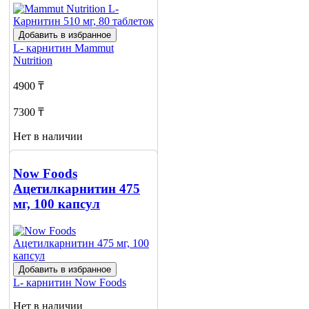
Добавить в избранное
L- карнитин
Mammut
Nutrition
4900 ₸
7300 ₸
Нет в наличии
Сообщить
о наличии
Now Foods
Ацетилкарнитин 475
мг, 100 капсул
Добавить в избранное
L- карнитин
Now Foods
Нет в наличии