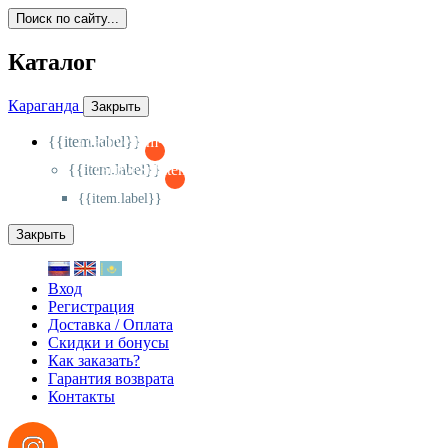
Поиск по сайту...
Каталог
Караганда
Закрыть
{{item.label}}
{{activeItem==item.id?'-
':'+'}}
{{item.label}}
{{activeSubitem==item.id?'-
':'+'}}
{{item.label}}
Закрыть
Вход
Регистрация
Доставка / Оплата
Скидки и бонусы
Как заказать?
Гарантия возврата
Контакты