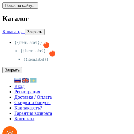
Поиск по сайту...
Каталог
Караганда
Закрыть
{{item.label}}
{{activeItem==item.id?'-
':'+'}}
{{item.label}}
{{activeSubitem==item.id?'-
':'+'}}
{{item.label}}
Закрыть
Вход
Регистрация
Доставка / Оплата
Скидки и бонусы
Как заказать?
Гарантия возврата
Контакты