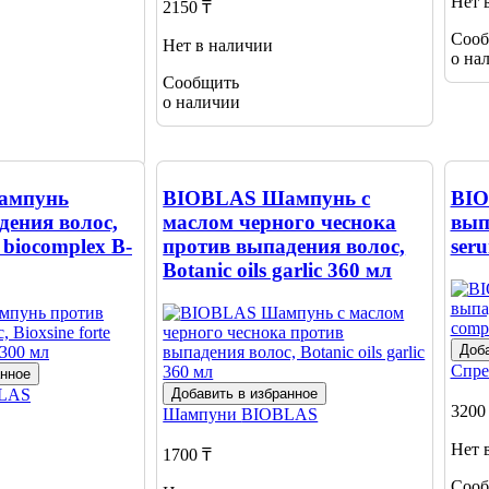
Нет 
2150 ₸
Сооб
Нет в наличии
о на
Сообщить
о наличии
ампунь
BIOBLAS Шампунь с
BIO
дения волос,
маслом черного чеснока
вып
e biocomplex B-
против выпадения волос,
ser
Botanic oils garlic 360 мл
Доба
Спре
анное
LAS
Добавить в избранное
3200
Шампуни
BIOBLAS
Нет 
1700 ₸
Сооб