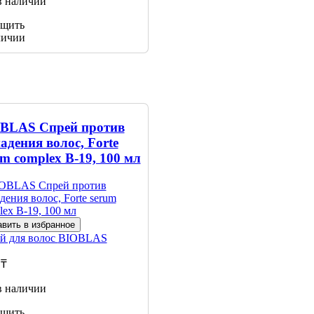
в наличии
щить
личии
BLAS Спрей против
адения волос, Forte
um complex B-19, 100 мл
вить в избранное
й для волос
BIOBLAS
 ₸
в наличии
щить