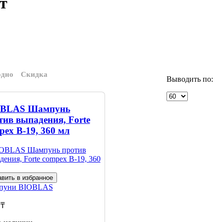
т
одно
Скидка
Выводить по:
BLAS Шампунь
тив выпадения, Forte
pex B-19, 360 мл
вить в избранное
пуни
BIOBLAS
 ₸