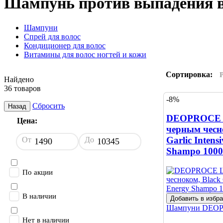
Шампунь против выпадения в
Шампуни
Спрей для волос
Кондиционер для волос
Витамины для волос ногтей и кожи
Сортировка:
Найдено
36 товаров
-8%
Сбросить
Назад
DEOPROCE 
Цена:
черным чесн
Garlic Intens
От
До
Shampo 1000
По акции
В наличии
Добавить в избр
Шампуни
DEO
Нет в наличии