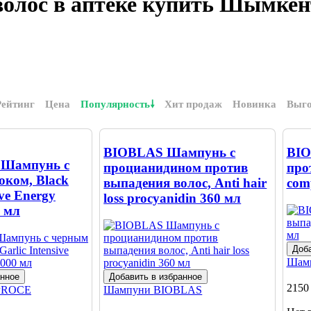
олос в аптеке купить Шымкен
Рейтинг
Цена
Популярность
Хит продаж
Новинка
Выг
BIOBLAS Шампунь с
BIO
Шампунь с
процианидином против
про
оком, Black
выпадения волос, Anti hair
com
ive Energy
loss procyanidin 360 мл
 мл
Доба
Шам
анное
Добавить в избранное
2150
PROCE
Шампуни
BIOBLAS