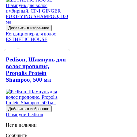
Добавить в избранное
Кондиционер для волос
ESTHETIC HOUSE
1705 ₸
Pedison, Шампунь для
1890 ₸
волос прополис,
Propolis Protein
Нет в наличии
Shampoo, 500 мл
Сообщить
о наличии
Добавить в избранное
Шампуни
Pedison
Нет в наличии
Сообщить