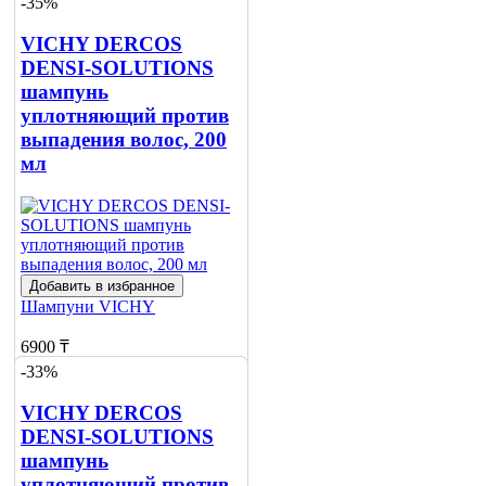
-35%
Сообщить
о наличии
VICHY DERCOS
DENSI-SOLUTIONS
шампунь
уплотняющий против
выпадения волос, 200
мл
Добавить в избранное
Шампуни
VICHY
6900 ₸
-33%
10560 ₸
VICHY DERCOS
Нет в наличии
DENSI-SOLUTIONS
шампунь
Сообщить
о наличии
уплотняющий против