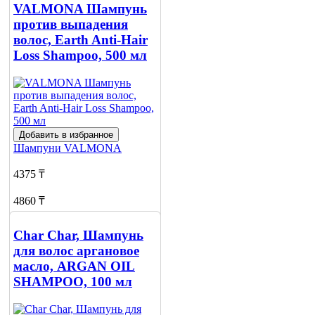
4970 ₸
VALMONA Шампунь
против выпадения
Нет в наличии
волос, Earth Anti-Hair
Сообщить
Loss Shampoo, 500 мл
о наличии
Добавить в избранное
Шампуни
VALMONA
4375 ₸
4860 ₸
Нет в наличии
Char Char, Шампунь
Сообщить
для волос аргановое
о наличии
масло, ARGAN OIL
SHAMPOO, 100 мл