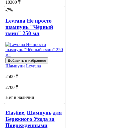
10300 ₸
-7%
10900 ₸
Levrana Не просто
Нет в наличии
шампунь "Чёрный
Сообщить
тмин" 250 мл
о наличии
Добавить в избранное
Шампуни
Levrana
2500 ₸
2700 ₸
Нет в наличии
Сообщить
о наличии
Elastine, Шампунь для
Бережного Ухода за
Поврежденными