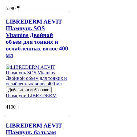
5280 ₸
5880 ₸
LIBREDERM AEVIT
Шампунь SOS
Нет в наличии
Vitamins Двойной
Сообщить
объем для тонких и
о наличии
ослабленных волос 400
мл
Добавить в избранное
Шампуни
LIBREDERM
4100 ₸
Нет в наличии
LIBREDERM AEVIT
Сообщить
Шампунь-бальзам
о наличии