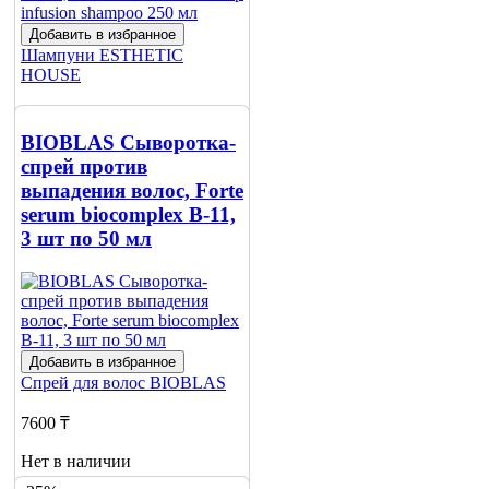
Добавить в избранное
Шампуни
ESTHETIC
HOUSE
4625 ₸
BIOBLAS Сыворотка-
5135 ₸
спрей против
выпадения волос, Forte
Нет в наличии
serum biocomplex B-11,
Сообщить
3 шт по 50 мл
о наличии
Добавить в избранное
Спрей для волос
BIOBLAS
7600 ₸
Нет в наличии