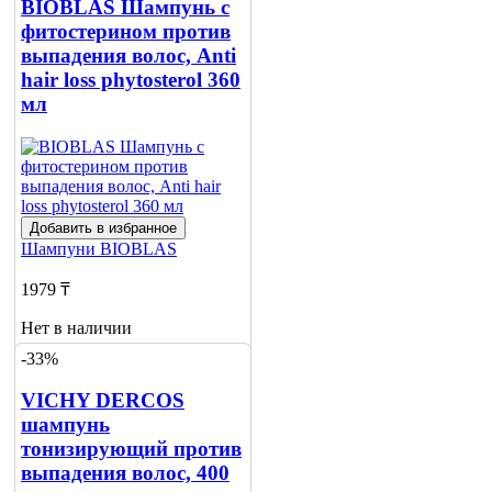
BIOBLAS Шампунь с
фитостерином против
Сообщить
о наличии
выпадения волос, Anti
hair loss phytosterol 360
мл
Добавить в избранное
Шампуни
BIOBLAS
1979 ₸
Нет в наличии
-33%
Сообщить
о наличии
VICHY DERCOS
шампунь
тонизирующий против
выпадения волос, 400