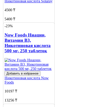
Никотиновая кислота
Solaray
4500 ₸
5400 ₸
-23%
Нет в наличии
Now Foods Ниацин,
Сообщить
о наличии
Витамин B3,
Никотиновая кислота
500 мг, 250 таблеток
Добавить в избранное
Никотиновая кислота
Now
Foods
10197 ₸
13256 ₸