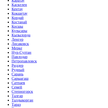
Каратау
Каскелен
Кентау
Кокшетау
Кордай
Костанай
Косшы
Кульсары
Кызылорда
Ленгер
Лисаковск
Мерке
Нур-Султан
Павлодар
Петропавловск
Риддер
Рудный
Сарань
Сарыагаш
Сатпаев
Семей
Степногорск
Талгар
Талдыкорган
Тараз