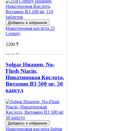
Добавить в избранное
Никотиновая кислота
21
Century
2200 ₸
2860 ₸
Solgar Ниацин, No-
Нет в наличии
Flush Niacin,
Сообщить
Никатиновая Кислота,
о наличии
Витамин B3 500 мг, 50
3
капсул
Добавить в избранное
Никотиновая кислота
Solgar