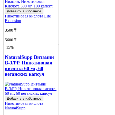
Добавить в избранное
Никотиновая кислота
Life
Extension
3500 ₸
5600 ₸
-15%
Нет в наличии
NaturalSupp Витамин
Сообщить
о наличии
В-3/PP, Никотиновая
кислота 60 мг, 60
веганских капсул
Добавить в избранное
Никотиновая кислота
NaturalSupp