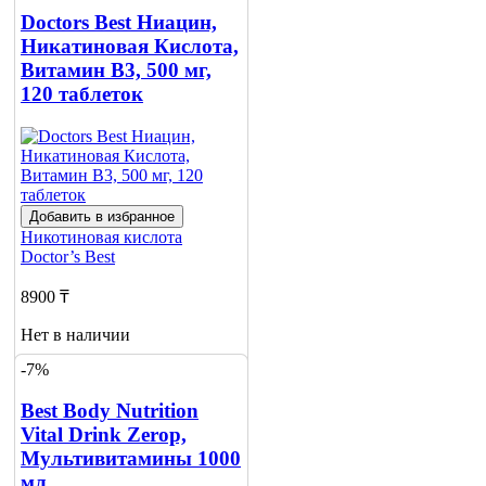
Нет в наличии
Doctors Best Ниацин,
Сообщить
Никатиновая Кислота,
о наличии
Витамин B3, 500 мг,
120 таблеток
Добавить в избранное
Никотиновая кислота
Doctor’s Best
8900 ₸
Нет в наличии
-7%
Сообщить
о наличии
Best Body Nutrition
1
Vital Drink Zerop,
Мультивитамины 1000
мл