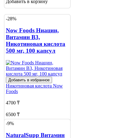
Добавить в корзину
-28%
Now Foods Ниацин,
Витамин B3,
Никотиновая кислота
500 мг, 100 капсул
Добавить в избранное
Никотиновая кислота
Now
Foods
4700 ₸
6500 ₸
-9%
Нет в наличии
NaturalSupp Витамин
Сообщить