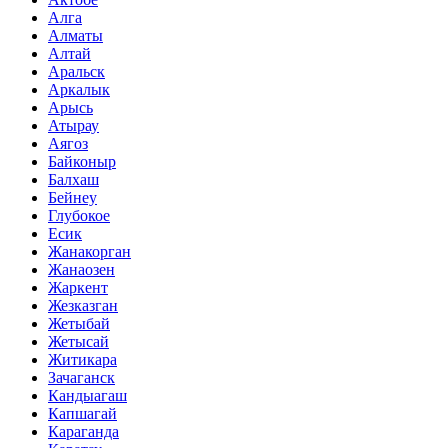
Алга
Алматы
Алтай
Аральск
Аркалык
Арысь
Атырау
Аягоз
Байконыр
Балхаш
Бейнеу
Глубокое
Есик
Жанакорган
Жанаозен
Жаркент
Жезказган
Жетыбай
Жетысай
Житикара
Зачаганск
Кандыагаш
Капшагай
Караганда