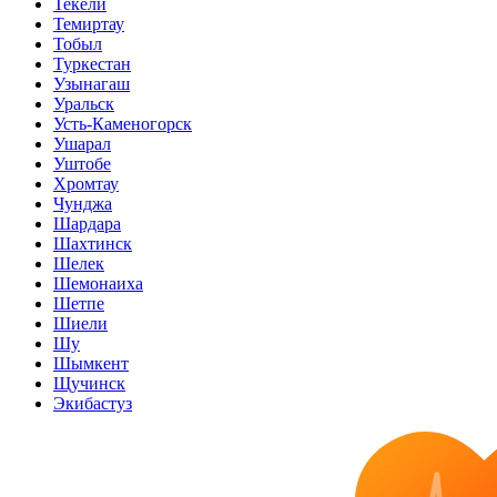
Текели
Темиртау
Тобыл
Туркестан
Узынагаш
Уральск
Усть-Каменогорск
Ушарал
Уштобе
Хромтау
Чунджа
Шардара
Шахтинск
Шелек
Шемонаиха
Шетпе
Шиели
Шу
Шымкент
Щучинск
Экибастуз