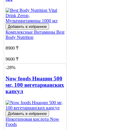
Добавить в избранное
Комплексные Витамины
Best
Body Nutrition
8900 ₸
9600 ₸
-28%
Нет в наличии
Now foods Ниацин 500
Сообщить
о наличии
мг, 100 вегетарианских
капсул
Добавить в избранное
Никотиновая кислота
Now
Foods