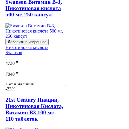
Swanson Витамин В-3,
Никотиновая кислота
500 мг, 250 капсул
Добавить в избранное
Никотиновая кислота
Swanson
4730 ₸
7040 ₸
Нет в наличии
-23%
Сообщить
о наличии
21st Century Ниацин,
1
Никотиновая Кислота,
Витамин B3 100 мг,
110 таблеток