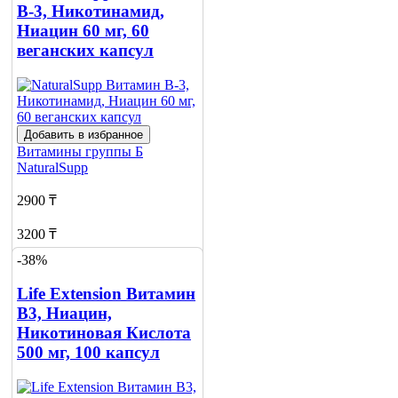
о наличии
В-3, Никотинамид,
1
Ниацин 60 мг, 60
веганских капсул
Добавить в избранное
Витамины группы Б
NaturalSupp
2900 ₸
3200 ₸
-38%
Нет в наличии
Life Extension Витамин
Сообщить
о наличии
В3, Ниацин,
1
Никотиновая Кислота
500 мг, 100 капсул