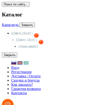
Поиск по сайту...
Каталог
Караганда
Закрыть
{{item.label}}
{{activeItem==item.id?'-
':'+'}}
{{item.label}}
{{activeSubitem==item.id?'-
':'+'}}
{{item.label}}
Закрыть
Вход
Регистрация
Доставка / Оплата
Скидки и бонусы
Как заказать?
Гарантия возврата
Контакты