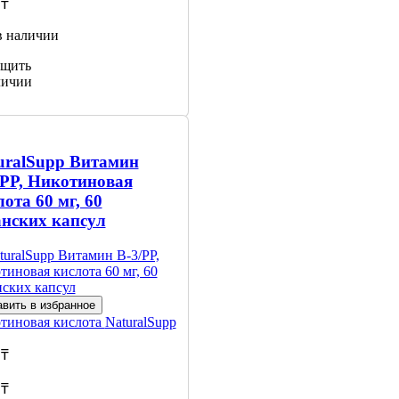
 ₸
в наличии
щить
личии
uralSupp Витамин
/PP, Никотиновая
ота 60 мг, 60
анских капсул
вить в избранное
тиновая кислота
NaturalSupp
 ₸
 ₸