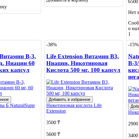
6500
ину
Нет 
Сооб
о на
1
-38%
-15%
 Витамин В-3,
Life Extension Витамин В3,
Nat
, Ниацин 60
Ниацин, Никотиновая
В-3
ских капсул
Кислота 500 мг, 100 капсул
кисл
вег
анное
Добавить в избранное
пы Б
NaturalSupp
Никотиновая кислота
Life
Доба
Extension
Нико
3500 ₸
2900
5600 ₸
3400