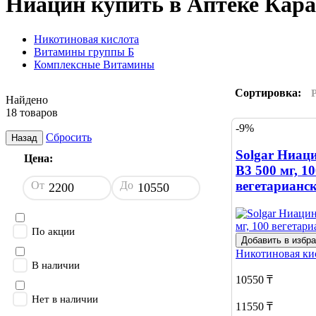
Ниацин купить в Аптеке Кара
Никотиновая кислота
Витамины группы Б
Комплексные Витамины
Сортировка:
Найдено
18 товаров
-9%
Сбросить
Назад
Solgar Ниац
Цена:
B3 500 мг, 1
вегетарианс
От
До
По акции
Добавить в избр
Никотиновая ки
В наличии
10550 ₸
Нет в наличии
11550 ₸