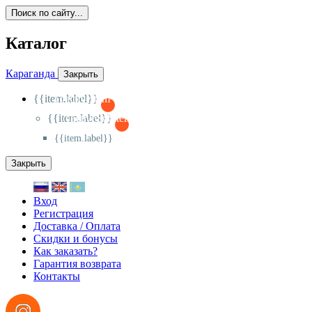
Поиск по сайту...
Каталог
Караганда
Закрыть
{{item.label}}
{{activeItem==item.id?'-
':'+'}}
{{item.label}}
{{activeSubitem==item.id?'-
':'+'}}
{{item.label}}
Закрыть
Вход
Регистрация
Доставка / Оплата
Скидки и бонусы
Как заказать?
Гарантия возврата
Контакты