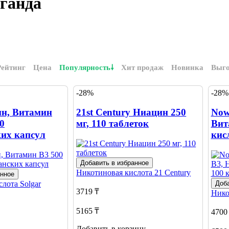
ганда
Рейтинг
Цена
Популярность
Хит продаж
Новинка
Выг
-28%
-28%
ин, Витамин
21st Century Ниацин 250
Now
00
мг, 110 таблеток
Вит
ких капсул
кис
Добавить в избранное
Никотиновая кислота
21 Century
анное
слота
Solgar
Доба
3719 ₸
Нико
5165 ₸
4700
Добавить в корзину