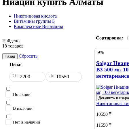
Ниацин купить Алматы
Никотиновая кислота
Витамины группы Б
Комплексные Витамины
Сортировка:
Найдено
18 товаров
-9%
Сбросить
Назад
Solgar Ниац
Цена:
B3 500 мг, 1
вегетарианс
От
До
По акции
Добавить в избр
Никотиновая ки
В наличии
10550 ₸
Нет в наличии
11550 ₸