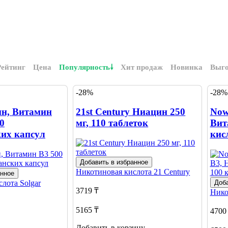
Рейтинг
Цена
Популярность
Хит продаж
Новинка
Выг
-28%
-28%
ин, Витамин
21st Century Ниацин 250
Now
00
мг, 110 таблеток
Вит
ких капсул
кис
Добавить в избранное
Никотиновая кислота
21 Century
анное
слота
Solgar
Доба
3719 ₸
Нико
5165 ₸
4700
Добавить в корзину