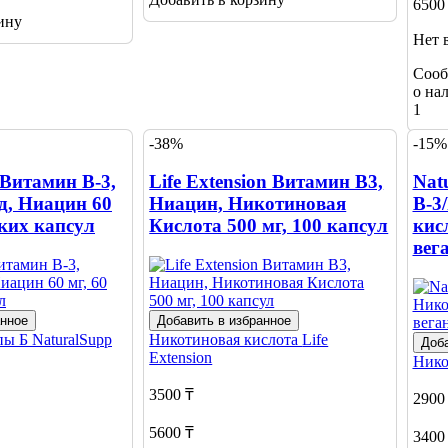
6500
ину
Нет 
Сооб
о на
1
-38%
-15%
 Витамин В-3,
Life Extension Витамин В3,
Nat
, Ниацин 60
Ниацин, Никотиновая
В-3
ских капсул
Кислота 500 мг, 100 капсул
кисл
вег
анное
Добавить в избранное
пы Б
NaturalSupp
Никотиновая кислота
Life
Доба
Extension
Нико
3500 ₸
2900
5600 ₸
3400