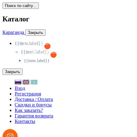
Поиск по сайту...
Каталог
Караганда
Закрыть
{{item.label}}
{{activeItem==item.id?'-
':'+'}}
{{item.label}}
{{activeSubitem==item.id?'-
':'+'}}
{{item.label}}
Закрыть
Вход
Регистрация
Доставка / Оплата
Скидки и бонусы
Как заказать?
Гарантия возврата
Контакты