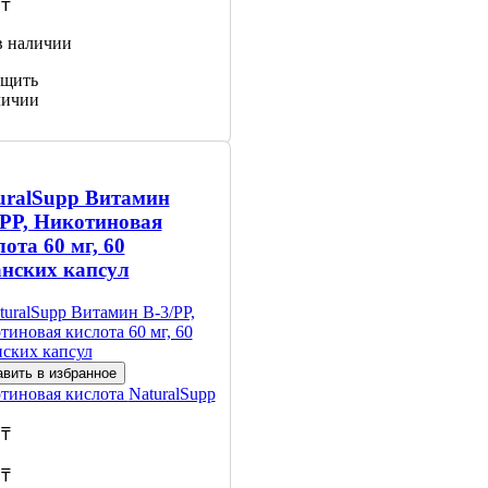
 ₸
в наличии
щить
личии
uralSupp Витамин
/PP, Никотиновая
ота 60 мг, 60
анских капсул
вить в избранное
тиновая кислота
NaturalSupp
 ₸
 ₸