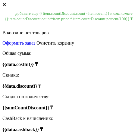
добавьте еще {{item.countDiscount.count - item.count}} и сэкономьте
{{item.countDiscount.count*item.price * item.countDiscount.percent/100}} ₸
В корзине нет товаров
Оформить заказ
Очистить корзину
Общая сумма:
{{data.costInt}} ₸
Скидка:
{{data.discount}} ₸
Скидка по количеству:
{{sumCountDiscount}} ₸
CashBack к начислению:
{{data.cashback}} ₸