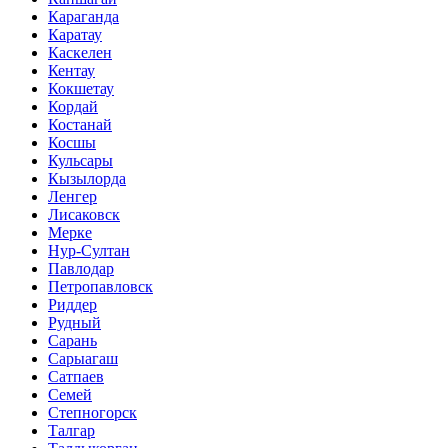
Караганда
Каратау
Каскелен
Кентау
Кокшетау
Кордай
Костанай
Косшы
Кульсары
Кызылорда
Ленгер
Лисаковск
Мерке
Нур-Султан
Павлодар
Петропавловск
Риддер
Рудный
Сарань
Сарыагаш
Сатпаев
Семей
Степногорск
Талгар