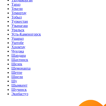
Талдыкорган
Тараз
Текели
Темиртау
Тобыл
Туркестан
Узынагаш
Уральск
Усть-Каменогорск
Ушарал
Уштобе
Хромтау
Чунджа
Шардара
Шахтинск
Шелек
Шемонаиха
Шетпе
Шиели
Шу
Шымкент
Щучинск
Экибастуз