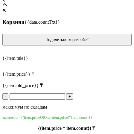
Корзина
{{data.countTxt}}
Поделиться корзиной🔗
{{item.title}}
{{item.price}} ₸
{{item.old_price}} ₸
-
+
максимум по складам
экономия {{(item.priceOfOne-item.price)*item.count}} ₸
{{item.price * item.count}} ₸