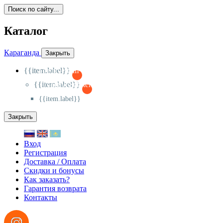
Поиск по сайту...
Каталог
Караганда
Закрыть
{{item.label}}
{{activeItem==item.id?'-
':'+'}}
{{item.label}}
{{activeSubitem==item.id?'-
':'+'}}
{{item.label}}
Закрыть
Вход
Регистрация
Доставка / Оплата
Скидки и бонусы
Как заказать?
Гарантия возврата
Контакты