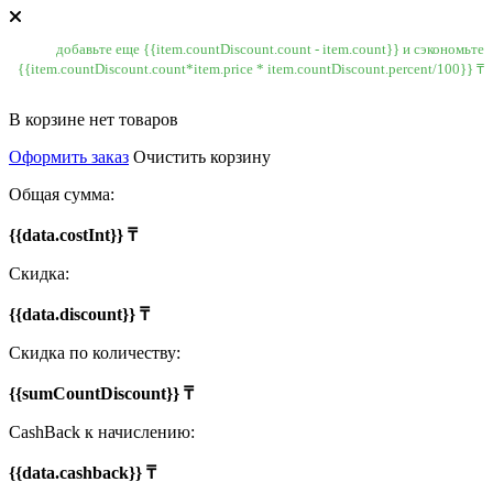
добавьте еще {{item.countDiscount.count - item.count}} и сэкономьте
{{item.countDiscount.count*item.price * item.countDiscount.percent/100}} ₸
В корзине нет товаров
Оформить заказ
Очистить корзину
Общая сумма:
{{data.costInt}} ₸
Скидка:
{{data.discount}} ₸
Скидка по количеству:
{{sumCountDiscount}} ₸
CashBack к начислению:
{{data.cashback}} ₸