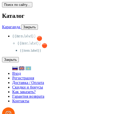
Поиск по сайту...
Каталог
Караганда
Закрыть
{{item.label}}
{{activeItem==item.id?'-
':'+'}}
{{item.label}}
{{activeSubitem==item.id?'-
':'+'}}
{{item.label}}
Закрыть
Вход
Регистрация
Доставка / Оплата
Скидки и бонусы
Как заказать?
Гарантия возврата
Контакты