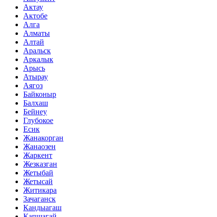
Актау
Актобе
Алга
Алматы
Алтай
Аральск
Аркалык
Арысь
Атырау
Аягоз
Байконыр
Балхаш
Бейнеу
Глубокое
Есик
Жанакорган
Жанаозен
Жаркент
Жезказган
Жетыбай
Жетысай
Житикара
Зачаганск
Кандыагаш
Капшагай