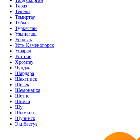
Талдыкорган
Тараз
Текели
Темиртау
Тобыл
Туркестан
Узынагаш
Уральск
Усть-Каменогорск
Ушарал
Уштобе
Хромтау
Чунджа
Шардара
Шахтинск
Шелек
Шемонаиха
Шетпе
Шиели
Шу
Шымкент
Щучинск
Экибастуз