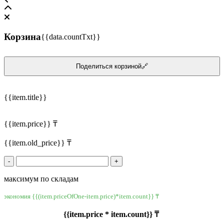
Корзина
{{data.countTxt}}
Поделиться корзиной🔗
{{item.title}}
{{item.price}} ₸
{{item.old_price}} ₸
-
+
максимум по складам
экономия {{(item.priceOfOne-item.price)*item.count}} ₸
{{item.price * item.count}} ₸