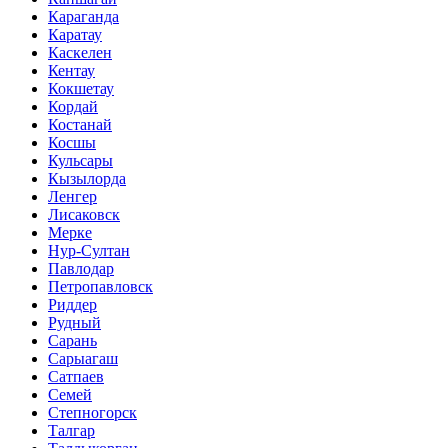
Караганда
Каратау
Каскелен
Кентау
Кокшетау
Кордай
Костанай
Косшы
Кульсары
Кызылорда
Ленгер
Лисаковск
Мерке
Нур-Султан
Павлодар
Петропавловск
Риддер
Рудный
Сарань
Сарыагаш
Сатпаев
Семей
Степногорск
Талгар