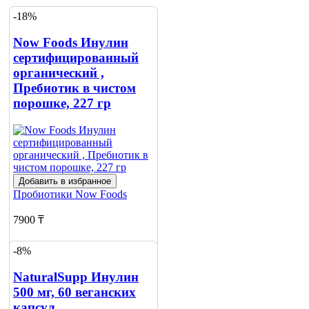
-18%
Now Foods Инулин
сертифицированный
органический ,
Пребиотик в чистом
порошке, 227 гр
Добавить в избранное
Пробиотики
Now Foods
7900 ₸
9690 ₸
-8%
Нет в наличии
NaturalSupp Инулин
500 мг, 60 веганских
Сообщить
о наличии
капсул