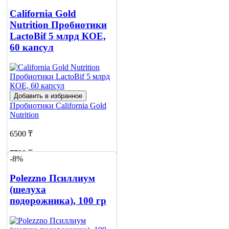
California Gold
Nutrition Пробиотики
LactoBif 5 млрд КОЕ,
60 капсул
Добавить в избранное
Пробиотики
California Gold
Nutrition
6500 ₸
7700 ₸
-8%
Нет в наличии
Polezzno Псиллиум
Сообщить
(шелуха
о наличии
подорожника), 100 гр
3