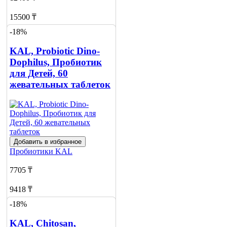
15500 ₸
-18%
Добавить в корзину
KAL, Probiotic Dino-
Dophilus, Пробиотик
для Детей, 60
жевательных таблеток
Добавить в избранное
Пробиотики
KAL
7705 ₸
9418 ₸
-18%
Добавить в корзину
KAL, Chitosan,