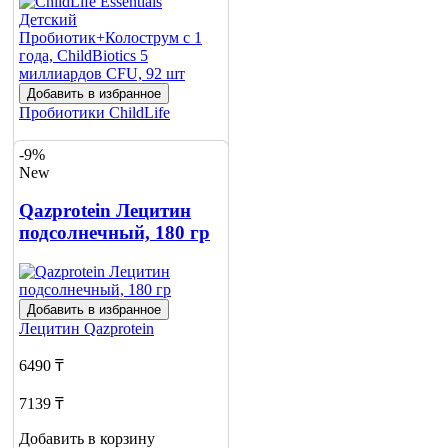
Добавить в избранное
Пробиотики
ChildLife
12700 ₸
-9%
New
15800 ₸
Qazprotein Лецитин
Добавить в корзину
подсолнечный, 180 гр
Добавить в избранное
Лецитин
Qazprotein
6490 ₸
7139 ₸
Добавить в корзину