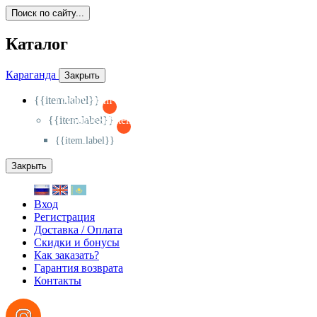
Поиск по сайту...
Каталог
Караганда
Закрыть
{{item.label}}
{{activeItem==item.id?'-
':'+'}}
{{item.label}}
{{activeSubitem==item.id?'-
':'+'}}
{{item.label}}
Закрыть
Вход
Регистрация
Доставка / Оплата
Скидки и бонусы
Как заказать?
Гарантия возврата
Контакты