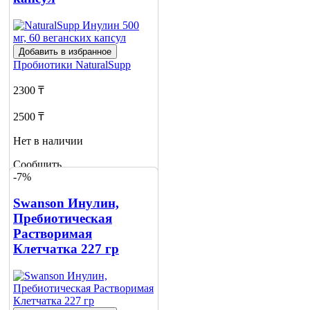
1
Добавить в избранное
Пробиотики
NaturalSupp
2300 ₸
2500 ₸
Нет в наличии
Сообщить
-7%
о наличии
1
Swanson Инулин,
Пребиотическая
Растворимая
Клетчатка 227 гр