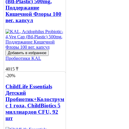
(Btl-Plastic) 500mg,
Поддержание
Кишечной Флоры 100
вег. капсул
Добавить в избранное
Пробиотики
KAL
4015 ₸
-20%
4903 ₸
ChildLife Essentials
Добавить в корзину
Детский
Пробиотик+Колострум
с 1 года, ChildBiotics 5
миллиардов CFU, 92
шт