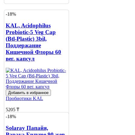
-18%
KAL, Acidophilus
Probiotic-5 Veg Cap
(Btl-Plastic) 3bil,
Поддержание
Кишечной Флоры 60
вег. капсул
Добавить в избранное
Пробиотики
KAL
5205 ₸
-18%
6360 ₸
Solaray Папайя,
Добавить в корзину
Papaya Enzyme 90 жев.