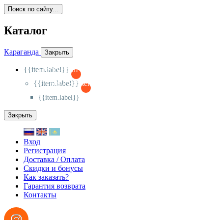
Поиск по сайту...
Каталог
Караганда
Закрыть
{{item.label}}
{{activeItem==item.id?'-
':'+'}}
{{item.label}}
{{activeSubitem==item.id?'-
':'+'}}
{{item.label}}
Закрыть
Вход
Регистрация
Доставка / Оплата
Скидки и бонусы
Как заказать?
Гарантия возврата
Контакты