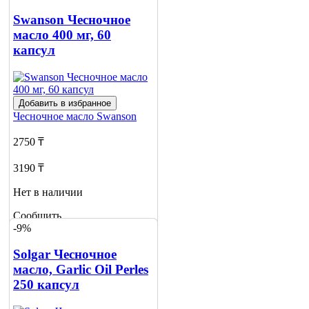
Сообщить
о наличии
Swanson Чесночное
2
масло 400 мг, 60
капсул
Добавить в избранное
Чесночное масло
Swanson
2750 ₸
3190 ₸
Нет в наличии
Сообщить
-9%
о наличии
1
Solgar Чесночное
масло, Garlic Oil Perles
250 капсул