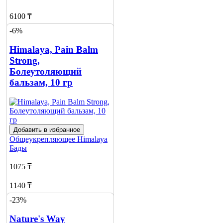
6100 ₸
-6%
Нет в наличии
Himalaya, Pain Balm
Сообщить
о наличии
Strong,
Болеутоляющий
бальзам, 10 гр
Добавить в избранное
Общеукрепляющее
Himalaya
Бады
1075 ₸
1140 ₸
-23%
Нет в наличии
Nature's Way
Сообщить