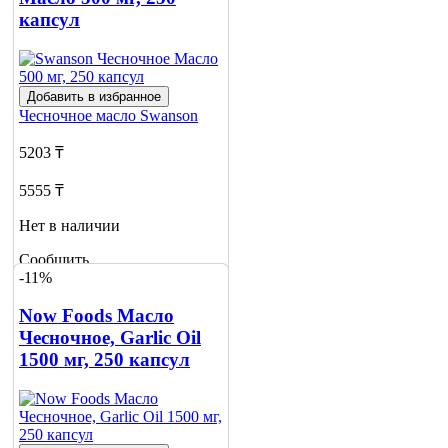
Сообщить
капсул
о наличии
Добавить в избранное
Чесночное масло
Swanson
5203 ₸
5555 ₸
Нет в наличии
Сообщить
-11%
о наличии
1
Now Foods Масло
Чесночное, Garlic Oil
1500 мг, 250 капсул