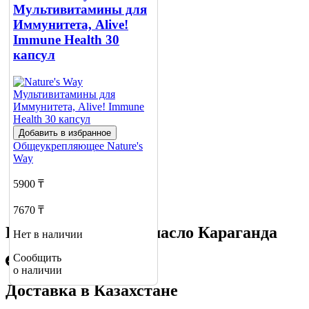
о наличии
Мультивитамины для
1
Иммунитета, Alive!
Immune Health 30
капсул
Добавить в избранное
Общеукрепляющее
Nature's
Way
5900 ₸
7670 ₸
Купить Чесночное масло Караганда
Нет в наличии
Сообщить
о наличии
Доставка в Казахстане