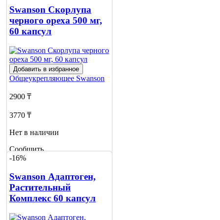
о наличии
Swanson Скорлупа
2
черного ореха 500 мг,
60 капсул
Добавить в избранное
Общеукрепляющее
Swanson
2900 ₸
3770 ₸
Нет в наличии
Сообщить
-16%
о наличии
Swanson Адаптоген,
Растительный
Комплекс 60 капсул