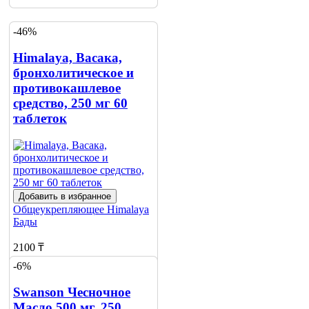
-46%
Himalaya, Васака,
бронхолитическое и
противокашлевое
средство, 250 мг 60
таблеток
Добавить в избранное
Общеукрепляющее
Himalaya
Бады
2100 ₸
-6%
3900 ₸
Swanson Чесночное
Нет в наличии
Масло 500 мг, 250