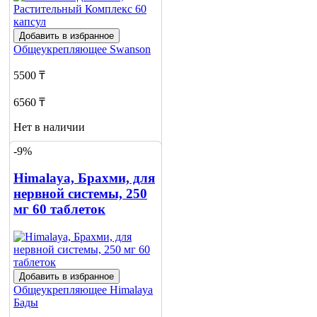
Добавить в избранное
Общеукрепляющее
Swanson
5500 ₸
6560 ₸
Нет в наличии
-9%
Сообщить
о наличии
2
Himalaya, Брахми, для
нервной системы, 250
мг 60 таблеток
Добавить в избранное
Общеукрепляющее
Himalaya
Бады