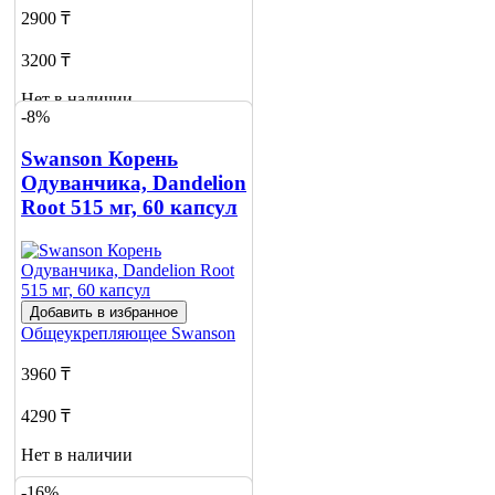
2900 ₸
3200 ₸
Нет в наличии
-8%
Сообщить
о наличии
Swanson Корень
1
Одуванчика, Dandelion
Root 515 мг, 60 капсул
Добавить в избранное
Общеукрепляющее
Swanson
3960 ₸
4290 ₸
Нет в наличии
-16%
Сообщить