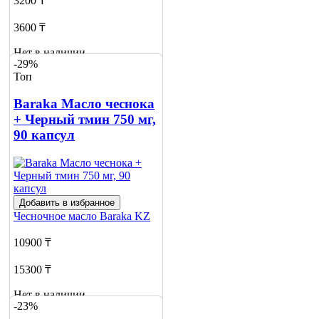
3200 ₸
3600 ₸
Нет в наличии
-29%
Топ
Сообщить
о наличии
Baraka Масло чеснока
+ Черный тмин 750 мг,
90 капсул
Добавить в избранное
Чесночное масло
Baraka KZ
10900 ₸
15300 ₸
Нет в наличии
-23%
Сообщить