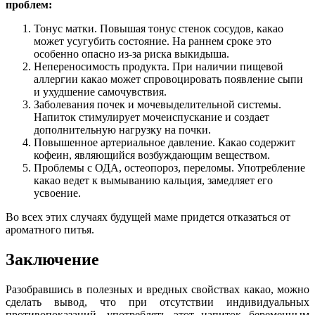
проблем:
Тонус матки. Повышая тонус стенок сосудов, какао
может усугубить состояние. На раннем сроке это
особенно опасно из-за риска выкидыша.
Непереносимость продукта. При наличии пищевой
аллергии какао может спровоцировать появление сыпи
и ухудшение самочувствия.
Заболевания почек и мочевыделительной системы.
Напиток стимулирует мочеиспускание и создает
дополнительную нагрузку на почки.
Повышенное артериальное давление. Какао содержит
кофеин, являющийся возбуждающим веществом.
Проблемы с ОДА, остеопороз, переломы. Употребление
какао ведет к вымыванию кальция, замедляет его
усвоение.
Во всех этих случаях будущей маме придется отказаться от
ароматного питья.
Заключение
Разобравшись в полезных и вредных свойствах какао, можно
сделать вывод, что при отсутствии индивидуальных
противопоказаний, употреблять этот напиток беременным