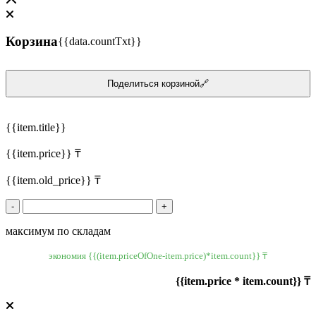
Корзина
{{data.countTxt}}
Поделиться корзиной🔗
{{item.title}}
{{item.price}} ₸
{{item.old_price}} ₸
-
+
максимум по складам
экономия {{(item.priceOfOne-item.price)*item.count}} ₸
{{item.price * item.count}} ₸