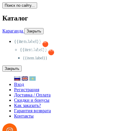
Поиск по сайту...
Каталог
Караганда
Закрыть
{{item.label}}
{{activeItem==item.id?'-
':'+'}}
{{item.label}}
{{activeSubitem==item.id?'-
':'+'}}
{{item.label}}
Закрыть
Вход
Регистрация
Доставка / Оплата
Скидки и бонусы
Как заказать?
Гарантия возврата
Контакты