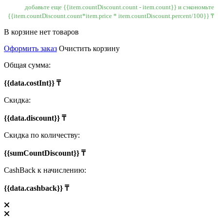
добавьте еще {{item.countDiscount.count - item.count}} и сэкономьте
{{item.countDiscount.count*item.price * item.countDiscount.percent/100}} ₸
В корзине нет товаров
Оформить заказ
Очистить корзину
Общая сумма:
{{data.costInt}} ₸
Скидка:
{{data.discount}} ₸
Скидка по количеству:
{{sumCountDiscount}} ₸
CashBack к начислению:
{{data.cashback}} ₸