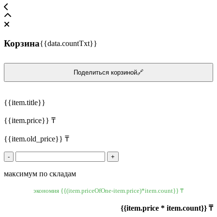
Корзина
{{data.countTxt}}
Поделиться корзиной🔗
{{item.title}}
{{item.price}} ₸
{{item.old_price}} ₸
-
+
максимум по складам
экономия {{(item.priceOfOne-item.price)*item.count}} ₸
{{item.price * item.count}} ₸