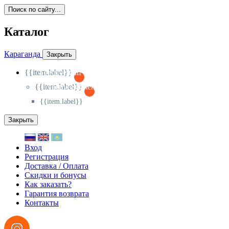
Поиск по сайту...
Каталог
Караганда
Закрыть
{{item.label}}
{{activeItem==item.id?'-
':'+'}}
{{item.label}}
{{activeSubitem==item.id?'-
':'+'}}
{{item.label}}
Закрыть
Вход
Регистрация
Доставка / Оплата
Скидки и бонусы
Как заказать?
Гарантия возврата
Контакты