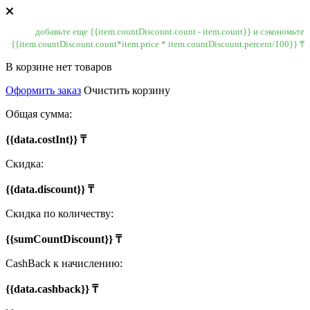
добавьте еще {{item.countDiscount.count - item.count}} и сэкономьте
{{item.countDiscount.count*item.price * item.countDiscount.percent/100}} ₸
В корзине нет товаров
Оформить заказ
Очистить корзину
Общая сумма:
{{data.costInt}} ₸
Скидка:
{{data.discount}} ₸
Скидка по количеству:
{{sumCountDiscount}} ₸
CashBack к начислению:
{{data.cashback}} ₸