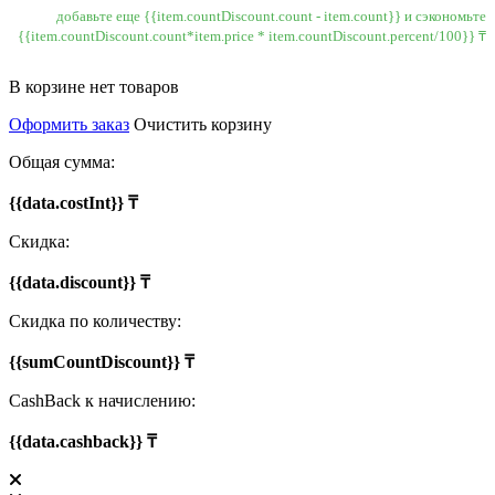
добавьте еще {{item.countDiscount.count - item.count}} и сэкономьте
{{item.countDiscount.count*item.price * item.countDiscount.percent/100}} ₸
В корзине нет товаров
Оформить заказ
Очистить корзину
Общая сумма:
{{data.costInt}} ₸
Скидка:
{{data.discount}} ₸
Скидка по количеству:
{{sumCountDiscount}} ₸
CashBack к начислению:
{{data.cashback}} ₸