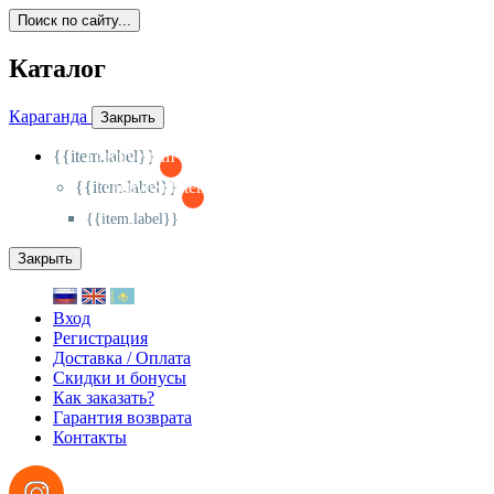
Поиск по сайту...
Каталог
Караганда
Закрыть
{{item.label}}
{{activeItem==item.id?'-
':'+'}}
{{item.label}}
{{activeSubitem==item.id?'-
':'+'}}
{{item.label}}
Закрыть
Вход
Регистрация
Доставка / Оплата
Скидки и бонусы
Как заказать?
Гарантия возврата
Контакты