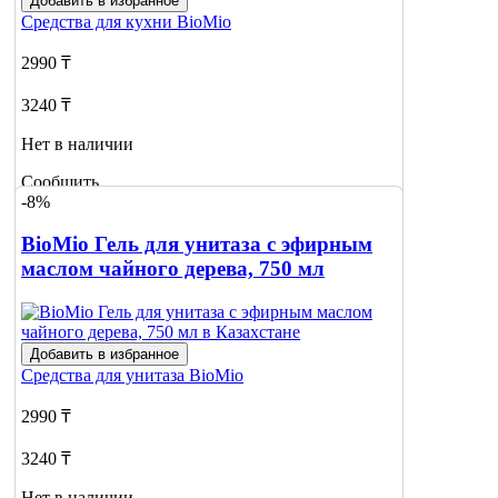
Добавить в избранное
Средства для кухни
BioMio
2990 ₸
3240 ₸
Нет в наличии
Сообщить
-8%
о наличии
BioMio Гель для унитаза с эфирным
маслом чайного дерева, 750 мл
Добавить в избранное
Средства для унитаза
BioMio
2990 ₸
3240 ₸
Нет в наличии