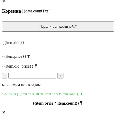
Корзина
{{data.countTxt}}
Поделиться корзиной🔗
{{item.title}}
{{item.price}} ₸
{{item.old_price}} ₸
-
+
максимум по складам
экономия {{(item.priceOfOne-item.price)*item.count}} ₸
{{item.price * item.count}} ₸