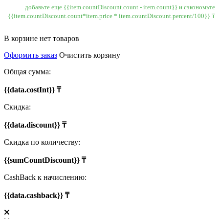
добавьте еще {{item.countDiscount.count - item.count}} и сэкономьте
{{item.countDiscount.count*item.price * item.countDiscount.percent/100}} ₸
В корзине нет товаров
Оформить заказ
Очистить корзину
Общая сумма:
{{data.costInt}} ₸
Скидка:
{{data.discount}} ₸
Скидка по количеству:
{{sumCountDiscount}} ₸
CashBack к начислению:
{{data.cashback}} ₸