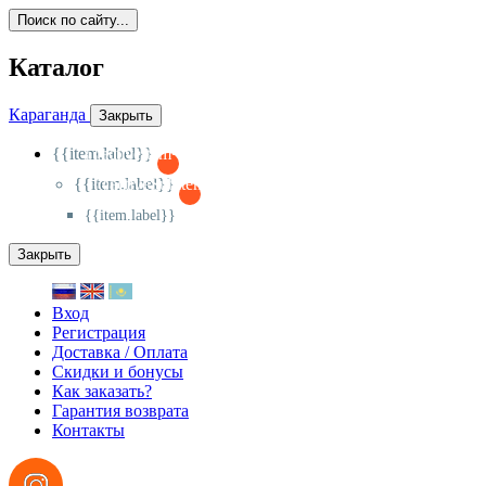
Поиск по сайту...
Каталог
Караганда
Закрыть
{{item.label}}
{{activeItem==item.id?'-
':'+'}}
{{item.label}}
{{activeSubitem==item.id?'-
':'+'}}
{{item.label}}
Закрыть
Вход
Регистрация
Доставка / Оплата
Скидки и бонусы
Как заказать?
Гарантия возврата
Контакты