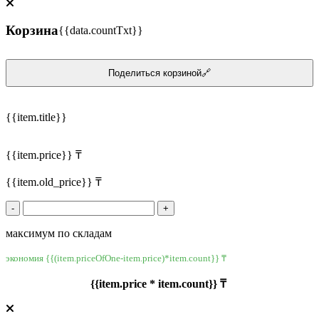
Корзина
{{data.countTxt}}
Поделиться корзиной🔗
{{item.title}}
{{item.price}} ₸
{{item.old_price}} ₸
-
+
максимум по складам
экономия {{(item.priceOfOne-item.price)*item.count}} ₸
{{item.price * item.count}} ₸