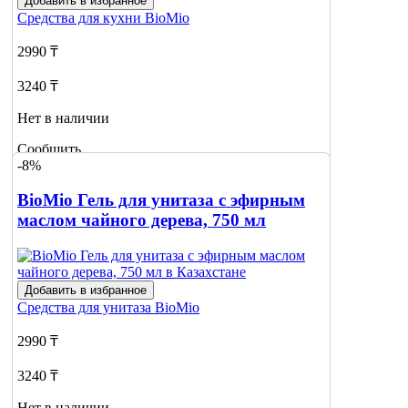
Добавить в избранное
Средства для кухни
BioMio
2990 ₸
3240 ₸
Нет в наличии
Сообщить
-8%
о наличии
BioMio Гель для унитаза с эфирным
маслом чайного дерева, 750 мл
Добавить в избранное
Средства для унитаза
BioMio
2990 ₸
3240 ₸
Нет в наличии