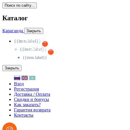
Поиск по сайту...
Каталог
Караганда
Закрыть
{{item.label}}
{{activeItem==item.id?'-
':'+'}}
{{item.label}}
{{activeSubitem==item.id?'-
':'+'}}
{{item.label}}
Закрыть
Вход
Регистрация
Доставка / Оплата
Скидки и бонусы
Как заказать?
Гарантия возврата
Контакты