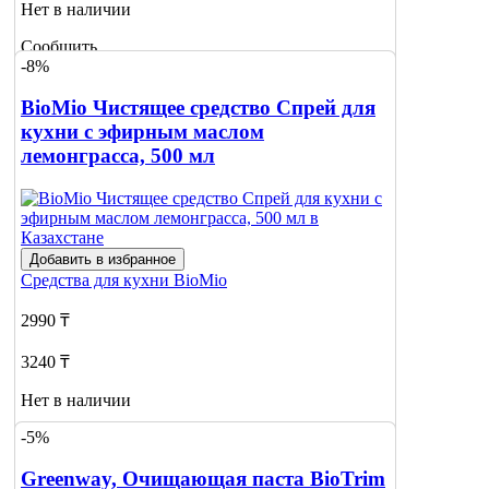
Нет в наличии
Сообщить
-8%
о наличии
BioMio Чистящее средство Спрей для
кухни с эфирным маслом
лемонграсса, 500 мл
Добавить в избранное
Средства для кухни
BioMio
2990 ₸
3240 ₸
Нет в наличии
-5%
Сообщить
о наличии
Greenway, Очищающая паста BioTrim