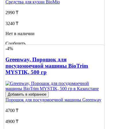
Средства для кухни
BioMio
2990 ₸
3240 ₸
Нет в наличии
Сообщить
-4%
о наличии
Greenway, Порошок для
посудомоечной машины BioTrim
MYSTIK, 500 гр
Добавить в избранное
Порошок для посудомоечной машины
Greenway
4700 ₸
4900 ₸