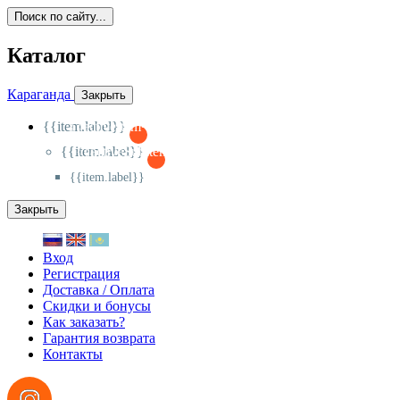
Поиск по сайту...
Каталог
Караганда
Закрыть
{{item.label}}
{{activeItem==item.id?'-
':'+'}}
{{item.label}}
{{activeSubitem==item.id?'-
':'+'}}
{{item.label}}
Закрыть
Вход
Регистрация
Доставка / Оплата
Скидки и бонусы
Как заказать?
Гарантия возврата
Контакты