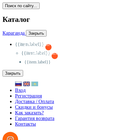
Поиск по сайту...
Каталог
Караганда
Закрыть
{{item.label}}
{{activeItem==item.id?'-
':'+'}}
{{item.label}}
{{activeSubitem==item.id?'-
':'+'}}
{{item.label}}
Закрыть
Вход
Регистрация
Доставка / Оплата
Скидки и бонусы
Как заказать?
Гарантия возврата
Контакты