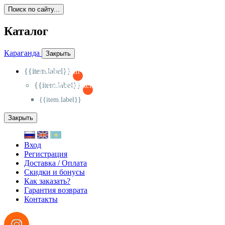
Поиск по сайту...
Каталог
Караганда
Закрыть
{{item.label}}
{{activeItem==item.id?'-
':'+'}}
{{item.label}}
{{activeSubitem==item.id?'-
':'+'}}
{{item.label}}
Закрыть
Вход
Регистрация
Доставка / Оплата
Скидки и бонусы
Как заказать?
Гарантия возврата
Контакты