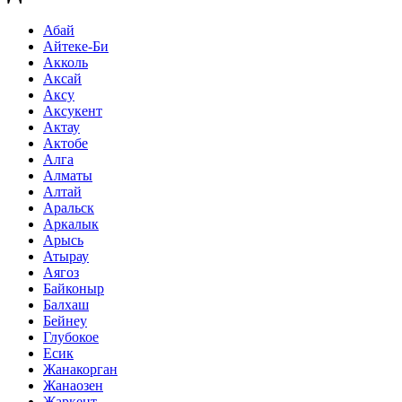
Абай
Айтеке-Би
Акколь
Аксай
Аксу
Аксукент
Актау
Актобе
Алга
Алматы
Алтай
Аральск
Аркалык
Арысь
Атырау
Аягоз
Байконыр
Балхаш
Бейнеу
Глубокое
Есик
Жанакорган
Жанаозен
Жаркент