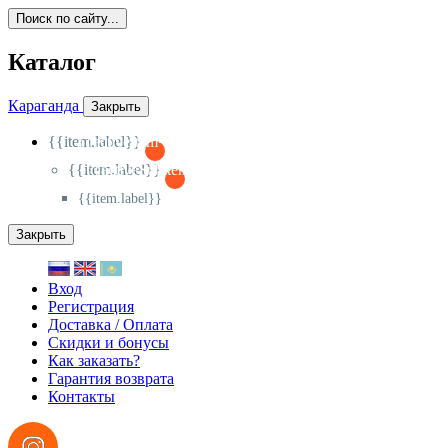
Поиск по сайту...
Каталог
Караганда
Закрыть
{{item.label}}
{{activeItem==item.id?'-
':'+'}}
{{item.label}}
{{activeSubitem==item.id?'-
':'+'}}
{{item.label}}
Закрыть
Вход
Регистрация
Доставка / Оплата
Скидки и бонусы
Как заказать?
Гарантия возврата
Контакты