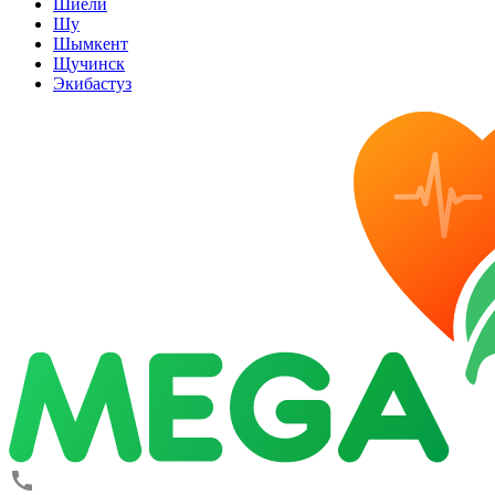
Шиели
Шу
Шымкент
Щучинск
Экибастуз