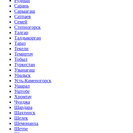
Рудный
Сарань
Сарыагаш
Сатпаев
Семей
Степногорск
Талгар
Талдыкорган
Тараз
Текели
Темиртау
Тобыл
Туркестан
Узынагаш
Уральск
Усть-Каменогорск
Ушарал
Уштобе
Хромтау
Чунджа
Шардара
Шахтинск
Шелек
Шемонаиха
Шетпе