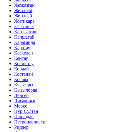
Жезказган
Жетыбай
Жетысай
Житикара
Зачаганск
Кандыагаш
Капшагай
Караганда
Каратау
Каскелен
Кентау
Кокшетау
Кордай
Костанай
Косшы
Кульсары
Кызылорда
Ленгер
Лисаковск
Мерке
Нур-Султан
Павлодар
Петропавловск
Риддер