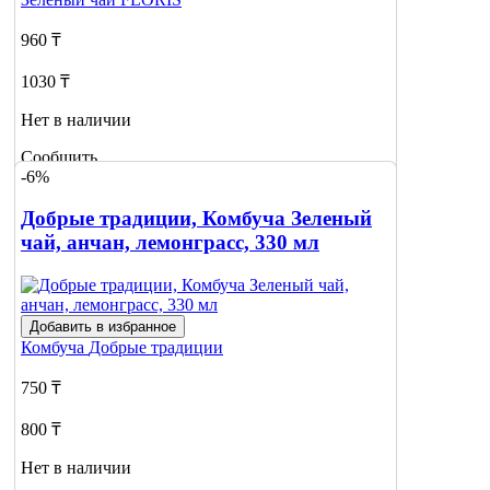
960 ₸
1030 ₸
Нет в наличии
Сообщить
-6%
о наличии
Добрые традиции, Комбуча Зеленый
чай, анчан, лемонграсс, 330 мл
Добавить в избранное
Комбуча
Добрые традиции
750 ₸
800 ₸
Нет в наличии