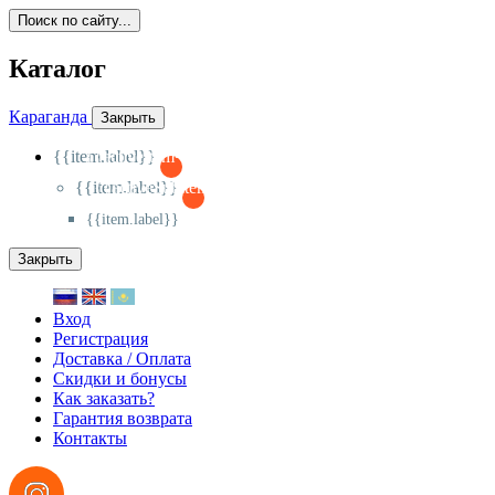
Поиск по сайту...
Каталог
Караганда
Закрыть
{{item.label}}
{{activeItem==item.id?'-
':'+'}}
{{item.label}}
{{activeSubitem==item.id?'-
':'+'}}
{{item.label}}
Закрыть
Вход
Регистрация
Доставка / Оплата
Скидки и бонусы
Как заказать?
Гарантия возврата
Контакты