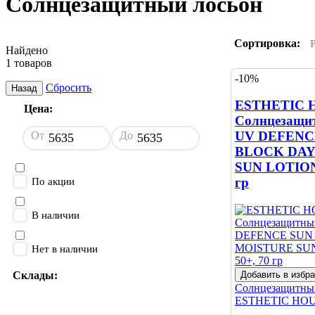
Солнцезащитный лосьон
Сортировка:
Найдено
1 товаров
-10%
Сбросить
Назад
ESTHETIC 
Цена:
Солнцезащит
UV DEFENC
От
До
BLOCK DAY
SUN LOTION 
гр
По акции
В наличии
Нет в наличии
Добавить в избр
Склады:
Солнцезащитны
ESTHETIC HO