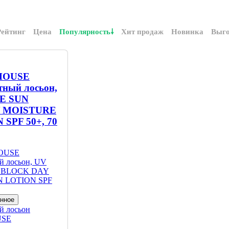
Рейтинг
Цена
Популярность
Хит продаж
Новинка
Выг
HOUSE
ный лосьон,
E SUN
 MOISTURE
SPF 50+, 70
анное
й лосьон
USE