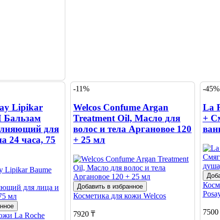
 товар?
овары
-11%
-45%
ay Lipikar
Welcos Confume Argan
La 
 Бальзам
Treatment Oil, Масло для
+ С
олняющий для
волос и тела Аргановое 120
ван
а 24 часа, 75
+ 25 мл
Доба
Косм
Добавить в избранное
Posa
Косметика для кожи
Welcos
анное
7500
7920 ₸
кожи
La Roche