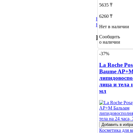
5635 ₸
6260 ₸
Не нашли нужный
Нажмите сюда
Нет в наличии
Похожие т
Сообщить
о наличии
-37%
La Roche Pos
Baume AP+M
липидовосп
лица и тела н
мл
Добавить в избр
Косметика для 