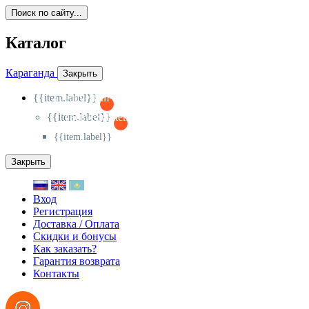
Поиск по сайту...
Каталог
Караганда
Закрыть
{{item.label}}
{{activeItem==item.id?'-
':'+'}}
{{item.label}}
{{activeSubitem==item.id?'-
':'+'}}
{{item.label}}
Закрыть
Вход
Регистрация
Доставка / Оплата
Скидки и бонусы
Как заказать?
Гарантия возврата
Контакты