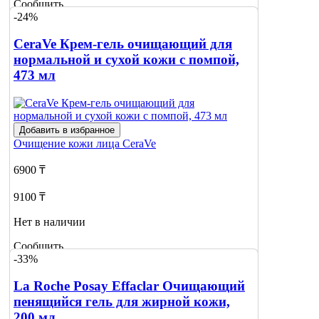
Сообщить
-24%
о наличии
CeraVe Крем-гель очищающий для
нормальной и сухой кожи с помпой,
473 мл
Добавить в избранное
Очищение кожи лица
CeraVe
6900 ₸
9100 ₸
Нет в наличии
Сообщить
-33%
о наличии
1
La Roche Posay Effaclar Очищающий
пенящийся гель для жирной кожи,
200 мл