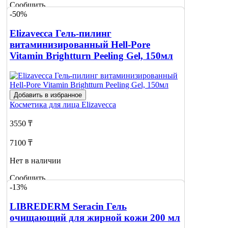
Сообщить
-50%
о наличии
Elizavecca Гель-пилинг
витаминизированный Hell-Pore
Vitamin Brightturn Peeling Gel, 150мл
Добавить в избранное
Косметика для лица
Elizavecca
3550 ₸
7100 ₸
Нет в наличии
Сообщить
-13%
о наличии
LIBREDERM Seracin Гель
очищающий для жирной кожи 200 мл