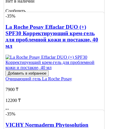
Нет в наличии
Сообщить
-35%
о наличии
La Roche Posay Effaclar DUO (+)
SPF30 Корректирующий крем-гель
для проблемной кожи и постакне, 40
мл
Добавить в избранное
Очищающий гель
La Roche Posay
7900 ₸
12200 ₸
Нет в наличии
-35%
Сообщить
VICHY Normaderm Phytosolution
о наличии