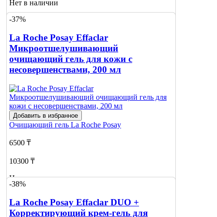
Нет в наличии
-37%
Сообщить
о наличии
La Roche Posay Effaclar
Микроотшелушивающий
очищающий гель для кожи с
несовершенствами, 200 мл
Добавить в избранное
Очищающий гель
La Roche Posay
6500 ₸
10300 ₸
Нет в наличии
-38%
Сообщить
La Roche Posay Effaclar DUO +
о наличии
1
Корректирующий крем-гель для