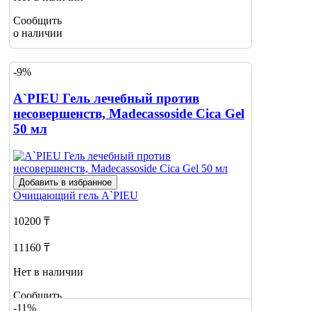
Сообщить
о наличии
-9%
A`PIEU Гель лечебный против
несовершенств, Madecassoside Cica Gel
50 мл
Добавить в избранное
Очищающий гель
A`PIEU
10200 ₸
11160 ₸
Нет в наличии
Сообщить
-11%
о наличии