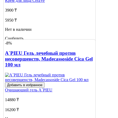
Крем для лица
CeraVe
3900 ₸
5950 ₸
Нет в наличии
Сообщить
-8%
о наличии
1
A`PIEU Гель лечебный против
несовершенств, Madecassoside Cica Gel
100 мл
Добавить в избранное
Очищающий гель
A`PIEU
14880 ₸
16200 ₸