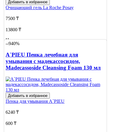
Добавить в избранное
Очищающий гель
La Roche Posay
7500 ₸
13800 ₸
Нет в наличии
--940%
Сообщить
A`PIEU Пенка лечебная для
о наличии
умывания с мадекассосидом,
Madecassoside Cleansing Foam 130 мл
Добавить в избранное
Пенка для умывания
A`PIEU
6240 ₸
600 ₸