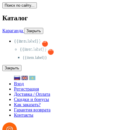
Поиск по сайту...
Каталог
Караганда
Закрыть
{{item.label}}
{{activeItem==item.id?'-
':'+'}}
{{item.label}}
{{activeSubitem==item.id?'-
':'+'}}
{{item.label}}
Закрыть
Вход
Регистрация
Доставка / Оплата
Скидки и бонусы
Как заказать?
Гарантия возврата
Контакты