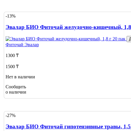
-13%
Эвалар БИО Фиточай желудочно-кишечный, 1,8 
Д
Фиточай
Эвалар
1300 ₸
1500 ₸
Нет в наличии
Сообщить
о наличии
-27%
Эвалар БИО Фиточай гипотензивные травы, 1,5 