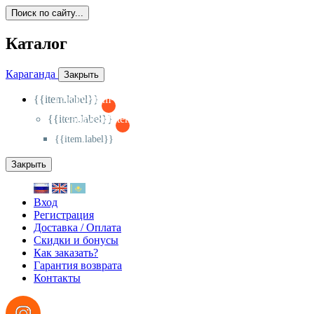
Поиск по сайту...
Каталог
Караганда
Закрыть
{{item.label}}
{{activeItem==item.id?'-
':'+'}}
{{item.label}}
{{activeSubitem==item.id?'-
':'+'}}
{{item.label}}
Закрыть
Вход
Регистрация
Доставка / Оплата
Скидки и бонусы
Как заказать?
Гарантия возврата
Контакты