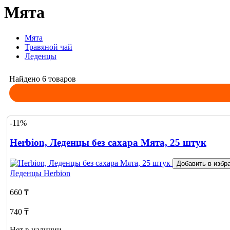
Мята
Мята
Травяной чай
Леденцы
Найдено 6 товаров
-11%
Herbion, Леденцы без сахара Мята, 25 штук
Добавить в избр
Леденцы
Herbion
660 ₸
740 ₸
Нет в наличии