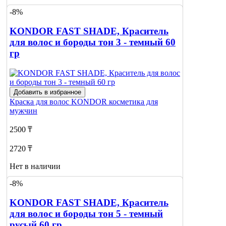
-8%
Сообщить
о наличии
1
KONDOR FAST SHADE, Краситель
для волос и бороды тон 3 - темный 60
гр
Добавить в избранное
Краска для волос
KONDOR косметика для
мужчин
2500 ₸
2720 ₸
Нет в наличии
-8%
Сообщить
о наличии
KONDOR FAST SHADE, Краситель
для волос и бороды тон 5 - темный
русый 60 гр