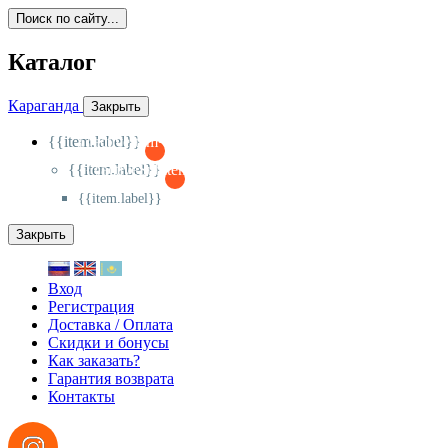
Поиск по сайту...
Каталог
Караганда
Закрыть
{{item.label}}
{{activeItem==item.id?'-
':'+'}}
{{item.label}}
{{activeSubitem==item.id?'-
':'+'}}
{{item.label}}
Закрыть
Вход
Регистрация
Доставка / Оплата
Скидки и бонусы
Как заказать?
Гарантия возврата
Контакты