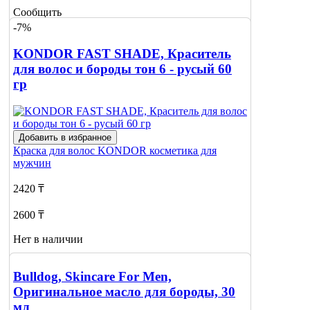
Сообщить
о наличии
-7%
KONDOR FAST SHADE, Краситель
для волос и бороды тон 6 - русый 60
гр
Добавить в избранное
Краска для волос
KONDOR косметика для
мужчин
2420 ₸
2600 ₸
Нет в наличии
Сообщить
о наличии
Bulldog, Skincare For Men,
Оригинальное масло для бороды, 30
мл