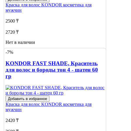
Краска для волос
KONDOR косметика для
мужчин
2500 ₸
2720 ₸
Нет в наличии
-7%
Сообщить
о наличии
KONDOR FAST SHADE, Краситель
для волос и бороды тон 4 - шатен 60
гр
Добавить в избранное
Краска для волос
KONDOR косметика для
мужчин
2420 ₸